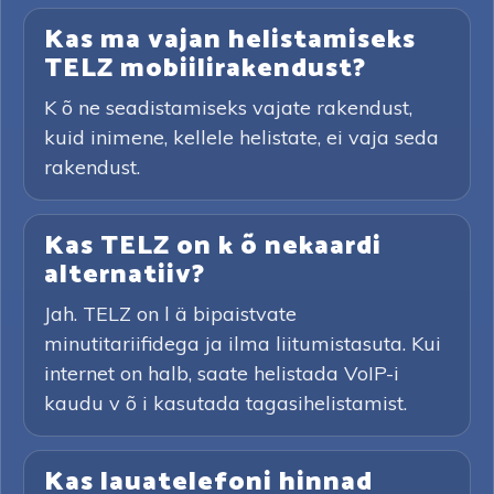
Kas ma vajan helistamiseks
TELZ mobiilirakendust?
K õ ne seadistamiseks vajate rakendust,
kuid inimene, kellele helistate, ei vaja seda
rakendust.
Kas TELZ on k õ nekaardi
alternatiiv?
Jah. TELZ on l ä bipaistvate
minutitariifidega ja ilma liitumistasuta. Kui
internet on halb, saate helistada VoIP-i
kaudu v õ i kasutada tagasihelistamist.
Kas lauatelefoni hinnad