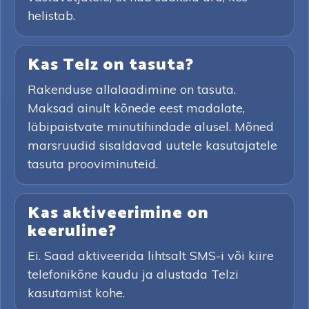
helistab.
Kas Telz on tasuta?
Rakenduse allalaadimine on tasuta.
Maksad ainult kõnede eest madalate,
läbipaistvate minutihindade alusel. Mõned
marsruudid sisaldavad uutele kasutajatele
tasuta prooviminuteid.
Kas aktiveerimine on
keeruline?
Ei. Saad aktiveerida lihtsalt SMS-i või kiire
telefonikõne kaudu ja alustada Telzi
kasutamist kohe.