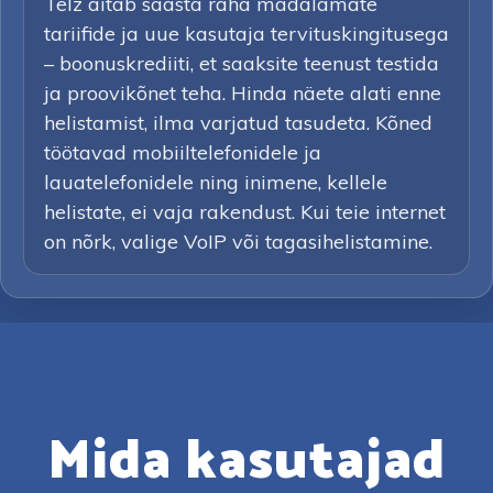
Telz aitab säästa raha madalamate
tariifide ja uue kasutaja tervituskingitusega
– boonuskrediiti, et saaksite teenust testida
ja proovikõnet teha. Hinda näete alati enne
helistamist, ilma varjatud tasudeta. Kõned
töötavad mobiiltelefonidele ja
lauatelefonidele ning inimene, kellele
helistate, ei vaja rakendust. Kui teie internet
on nõrk, valige VoIP või tagasihelistamine.
Mida kasutajad