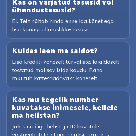
Kas on varjatud tasusid või
ühendustasusid?
Ei. Telz näitab hinda enne iga kõnet ega
lisa kunagi üllatuslikke tasusid.
Kuidas laen ma saldot?
Lisa krediiti koheselt turvaliste, laialdaselt
toetatud makseviiside kaudu. Raha
muutub kättesaadavaks koheselt.
Kas mu tegelik number
kuvatakse inimesele, kellele
ma helistan?
Jah, sinu õige helistaja ID kuvatakse
vastuvõtjatele, et nad saaksid aru, kes