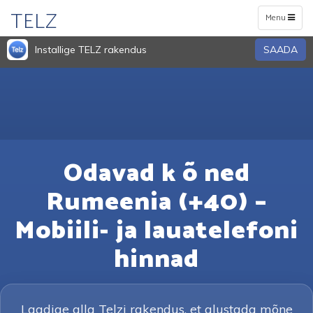
TELZ
Toggle
Menu
navigation
Installige TELZ rakendus
SAADA
Odavad k õ ned
Rumeenia (+40) –
Mobiili- ja lauatelefoni
hinnad
Laadige alla Telzi rakendus, et alustada mõne