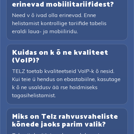
erinevad mobiilitariifidest?
Need v õ ivad olla erinevad. Enne
helistamist kontrollige tariifide tabelis
eraldi laua- ja mobiiliridu.
Kuidas on k õ ne kvaliteet
(VoIP)?
TELZ toetab kvaliteetseid VoIP-k õ nesid.
Kui teie ü hendus on ebastabiilne, kasutage
k õ ne usaldusv ää rse hoidmiseks
tagasihelistamist.
Miks on Telz rahvusvaheliste
kõnede jaoks parim valik?