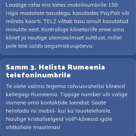
Laadige raha mis tahes mobiilnumbrile 150
riigis madalate tasudega, kasutades PayPali või
mõnda kaarti. TELZ võtab tasu ainult kasutatud
minutite eest. Kontrollige kõnetariife enne oma
kõnet ja nautige ülemaailmset suhtlust, millel
pole teie saldo aegumiskuupäeva.
Samm 3. Helista Rumeenia
telefoninumbrile
Te olete valmis tegema rahvusvahelisi kõnesid
kellegagi Rumeenia. Tippige number või valige
inimene oma kontaktide loendist. Saate
helistada nii mobiil- kui ka lauatelefonile.
Nautige kristallselgeid VoIP-kõnesid igale
sihtkohale maailmas!