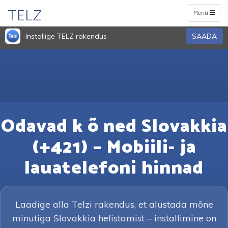
TELZ
Toggle
Menu
navigation
Installige TELZ rakendus
SAADA
Odavad k õ ned Slovakkia
(+421) – Mobiili- ja
lauatelefoni hinnad
Laadige alla Telzi rakendus, et alustada mõne
minutiga Slovakkia helistamist – installimine on