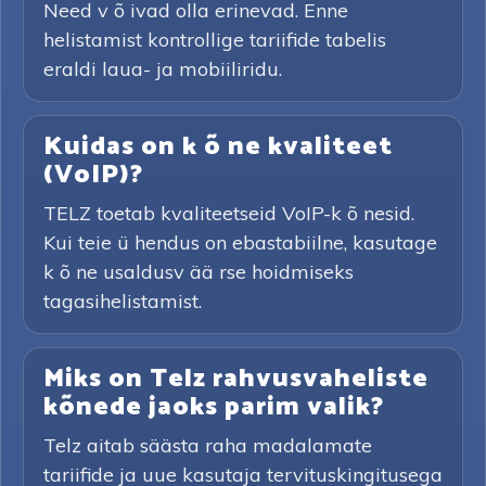
Need v õ ivad olla erinevad. Enne
helistamist kontrollige tariifide tabelis
eraldi laua- ja mobiiliridu.
Kuidas on k õ ne kvaliteet
(VoIP)?
TELZ toetab kvaliteetseid VoIP-k õ nesid.
Kui teie ü hendus on ebastabiilne, kasutage
k õ ne usaldusv ää rse hoidmiseks
tagasihelistamist.
Miks on Telz rahvusvaheliste
kõnede jaoks parim valik?
Telz aitab säästa raha madalamate
tariifide ja uue kasutaja tervituskingitusega