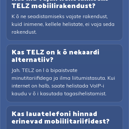
TELZ mobiilirakendust?
K õ ne seadistamiseks vajate rakendust,
kuid inimene, kellele helistate, ei vaja seda
rakendust.
Kas TELZ on k õ nekaardi
alternatiiv?
Jah. TELZ on l ä bipaistvate
minutitariifidega ja ilma liitumistasuta. Kui
internet on halb, saate helistada VoIP-i
kaudu v õ i kasutada tagasihelistamist.
Kas lauatelefoni hinnad
erinevad mobiilitariifidest?