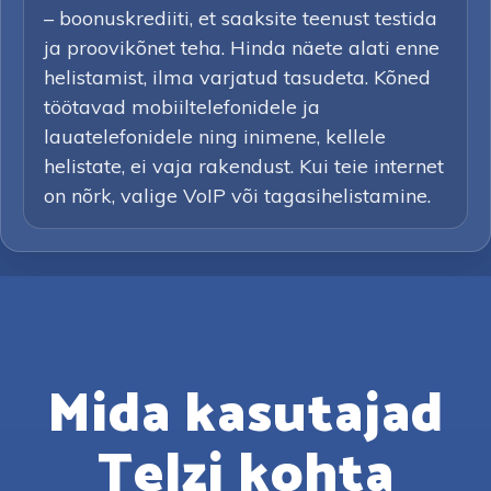
– boonuskrediiti, et saaksite teenust testida
ja proovikõnet teha. Hinda näete alati enne
helistamist, ilma varjatud tasudeta. Kõned
töötavad mobiiltelefonidele ja
lauatelefonidele ning inimene, kellele
helistate, ei vaja rakendust. Kui teie internet
on nõrk, valige VoIP või tagasihelistamine.
Mida kasutajad
Telzi kohta