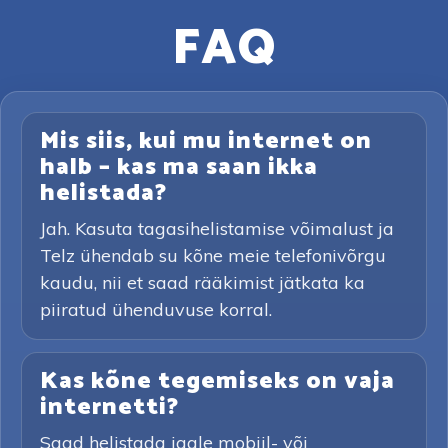
FAQ
Mis siis, kui mu internet on
halb – kas ma saan ikka
helistada?
Jah. Kasuta tagasihelistamise võimalust ja
Telz ühendab su kõne meie telefonivõrgu
kaudu, nii et saad rääkimist jätkata ka
piiratud ühenduvuse korral.
Kas kõne tegemiseks on vaja
internetti?
Saad helistada igale mobiil- või