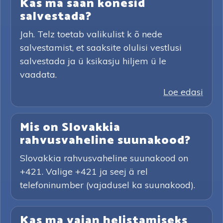
Kas ma saan kõnesid
salvestada?
Jah. Telz toetab valikulist k õ nede
salvestamist, et saaksite olulisi vestlusi
salvestada ja ü ksikasju hiljem ü le
vaadata.
Loe edasi
Mis on Slovakkia
rahvusvaheline suunakood?
Slovakkia rahvusvaheline suunakood on
+421. Valige +421 ja seej ä rel
telefoninumber (vajadusel ka suunakood).
Kas ma vajan helistamiseks