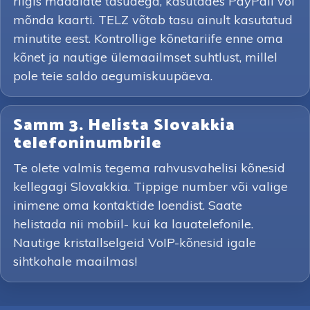
riigis madalate tasudega, kasutades PayPali või
mõnda kaarti. TELZ võtab tasu ainult kasutatud
minutite eest. Kontrollige kõnetariife enne oma
kõnet ja nautige ülemaailmset suhtlust, millel
pole teie saldo aegumiskuupäeva.
Samm 3. Helista Slovakkia
telefoninumbrile
Te olete valmis tegema rahvusvahelisi kõnesid
kellegagi Slovakkia. Tippige number või valige
inimene oma kontaktide loendist. Saate
helistada nii mobiil- kui ka lauatelefonile.
Nautige kristallselgeid VoIP-kõnesid igale
sihtkohale maailmas!