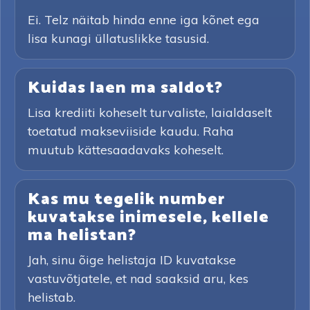
Ei. Telz näitab hinda enne iga kõnet ega
lisa kunagi üllatuslikke tasusid.
Kuidas laen ma saldot?
Lisa krediiti koheselt turvaliste, laialdaselt
toetatud makseviiside kaudu. Raha
muutub kättesaadavaks koheselt.
Kas mu tegelik number
kuvatakse inimesele, kellele
ma helistan?
Jah, sinu õige helistaja ID kuvatakse
vastuvõtjatele, et nad saaksid aru, kes
helistab.