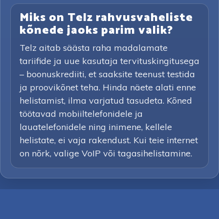
Miks on Telz rahvusvaheliste
kõnede jaoks parim valik?
Telz aitab säästa raha madalamate
tariifide ja uue kasutaja tervituskingitusega
– boonuskrediiti, et saaksite teenust testida
ja proovikõnet teha. Hinda näete alati enne
helistamist, ilma varjatud tasudeta. Kõned
töötavad mobiiltelefonidele ja
lauatelefonidele ning inimene, kellele
helistate, ei vaja rakendust. Kui teie internet
on nõrk, valige VoIP või tagasihelistamine.