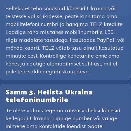
Selleks, et teha soodsaid kõnesid Ukraina või
teistesse välisriikidesse, peate kinnitama oma
mobiiltelefoni numbri ja hangima TELZ krediite.
Laadige raha mis tahes mobiilnumbrile 150
riigis madalate tasudega, kasutades PayPali või
mõnda kaarti. TELZ võtab tasu ainult kasutatud
minutite eest. Kontrollige kõnetariife enne oma
kõnet ja nautige ülemaailmset suhtlust, millel
pole teie saldo aegumiskuupäeva.
Samm 3. Helista Ukraina
telefoninumbrile
Te olete valmis tegema rahvusvahelisi kõnesid
kellegagi Ukraina. Tippige number või valige
inimene oma kontaktide loendist. Saate