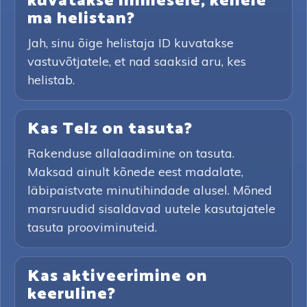
kuvatakse inimesele, kellele
ma helistan?
Jah, sinu õige helistaja ID kuvatakse
vastuvõtjatele, et nad saaksid aru, kes
helistab.
Kas Telz on tasuta?
Rakenduse allalaadimine on tasuta.
Maksad ainult kõnede eest madalate,
läbipaistvate minutihindade alusel. Mõned
marsruudid sisaldavad uutele kasutajatele
tasuta prooviminuteid.
Kas aktiveerimine on
keeruline?