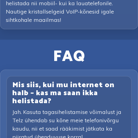
helistada nii mobiil- kui ka lauatelefonile.
Nautige kristallselgeid VoIP-kõnesid igale
sihtkohale maailmas!
FAQ
Mis siis, kui mu internet on
halb – kas ma saan ikka
helistada?
Jah. Kasuta tagasihelistamise võimalust ja
Telz ühendab su kõne meie telefonivõrgu
kaudu, nii et saad rääkimist jätkata ka
piiratud ühenduvuse korral.