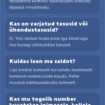
helistamist kontrolli rakendusest sihtkoha
täpseid minutihindu.
Kas on varjatud tasusid või
ühendustasusid?
Ei. Telz näitab hinda enne iga kõnet ega
lisa kunagi üllatuslikke tasusid.
Kuidas laen ma saldot?
Lisa krediiti koheselt turvaliste, laialdaselt
toetatud makseviiside kaudu. Raha
muutub kättesaadavaks koheselt.
Kas mu tegelik number