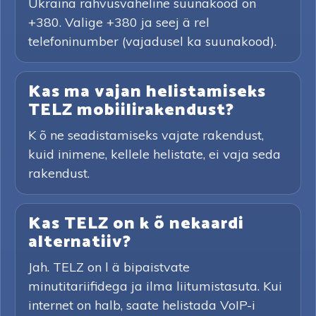
Ukraina rahvusvaheline suunakood on
+380. Valige +380 ja seej ä rel
telefoninumber (vajadusel ka suunakood).
Kas ma vajan helistamiseks
TELZ mobiilirakendust?
K õ ne seadistamiseks vajate rakendust,
kuid inimene, kellele helistate, ei vaja seda
rakendust.
Kas TELZ on k õ nekaardi
alternatiiv?
Jah. TELZ on l ä bipaistvate
minutitariifidega ja ilma liitumistasuta. Kui
internet on halb, saate helistada VoIP-i