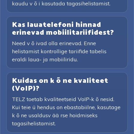
kaudu v õ i kasutada tagasihelistamist.
Kas lauatelefoni hinnad
erinevad mobiilitariifidest?
Need v õ ivad olla erinevad. Enne
helistamist kontrollige tariifide tabelis
eraldi laua- ja mobiiliridu.
Kuidas on k õ ne kvaliteet
(VoIP)?
TELZ toetab kvaliteetseid VoIP-k õ nesid.
Kui teie ü hendus on ebastabiilne, kasutage
k õ ne usaldusv ää rse hoidmiseks
tagasihelistamist.