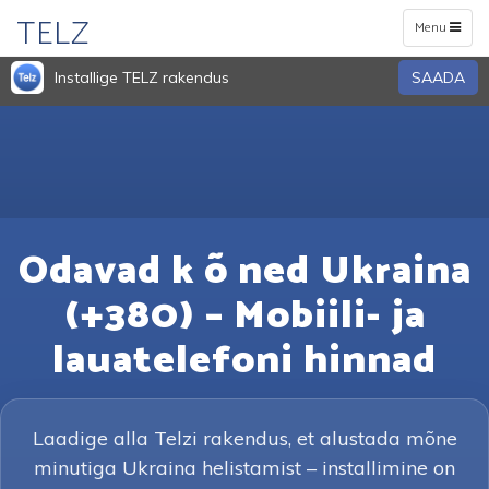
TELZ
Toggle
Menu
navigation
Installige TELZ rakendus
SAADA
Odavad k õ ned Ukraina
(+380) – Mobiili- ja
lauatelefoni hinnad
Laadige alla Telzi rakendus, et alustada mõne
minutiga Ukraina helistamist – installimine on