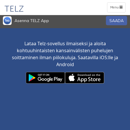
TELZ
Toggle
Menu
navigation
Asenna TELZ App
SAADA
Lataa Telz-sovellus ilmaiseksi ja aloita
kohtuuhintaisten kansainvälisten puhelujen
soittaminen ilman piilokuluja. Saatavilla iOS:lle ja
Android