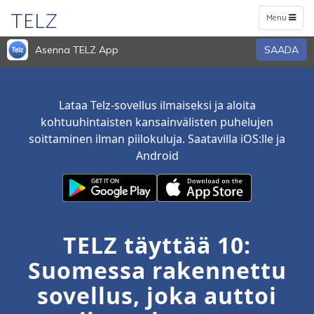
TELZ
Toggle
Menu
navigation
Asenna TELZ App
SAADA
Lataa Telz-sovellus ilmaiseksi ja aloita
kohtuuhintaisten kansainvälisten puhelujen
soittaminen ilman piilokuluja. Saatavilla iOS:lle ja
Android
TELZ täyttää 10:
Suomessa rakennettu
sovellus, joka auttoi