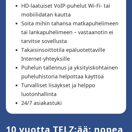
HD-laatuiset VoIP-puhelut Wi-Fi- tai
mobiilidatan kautta
Soita mihin tahansa matkapuhelimeen
tai lankapuhelimeen – vastaanotin ei
tarvitse sovellusta
Takaisinsoittotila epäluotettaville
Internet-yhteyksille
Puhelun tallennus ja yksityiskohtainen
puheluhistoria helpottaa käyttöä
Turvalliset lisäykset ja helppo
luotonhallinta
24/7 asiakastuki
10 vuotta TELZ:ää: nopea