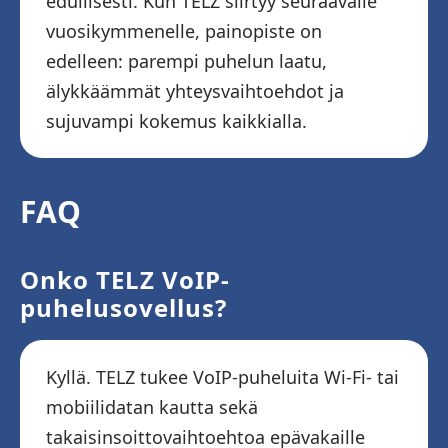
edullisesti. Kun TELZ siirtyy seuraavalle
vuosikymmenelle, painopiste on
edelleen: parempi puhelun laatu,
älykkäämmät yhteysvaihtoehdot ja
sujuvampi kokemus kaikkialla.
FAQ
Onko TELZ VoIP-
puhelusovellus?
Kyllä. TELZ tukee VoIP-puheluita Wi-Fi- tai
mobiilidatan kautta sekä
takaisinsoittovaihtoehtoa epävakaille