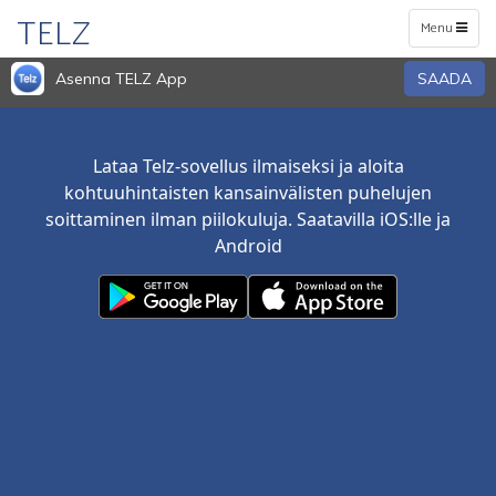
TELZ
Toggle
Menu
navigation
Asenna TELZ App
SAADA
Lataa Telz-sovellus ilmaiseksi ja aloita
kohtuuhintaisten kansainvälisten puhelujen
soittaminen ilman piilokuluja. Saatavilla iOS:lle ja
Android