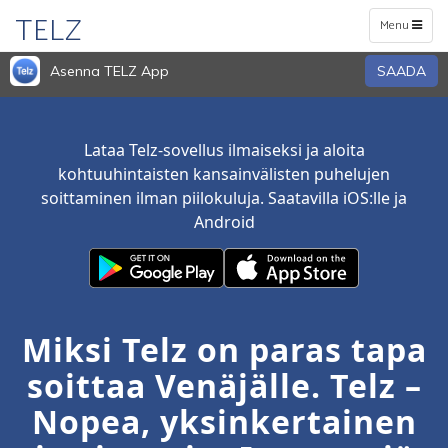
TELZ
Toggle
Menu
navigation
Asenna TELZ App
SAADA
Lataa Telz-sovellus ilmaiseksi ja aloita
kohtuuhintaisten kansainvälisten puhelujen
soittaminen ilman piilokuluja. Saatavilla iOS:lle ja
Android
Miksi Telz on paras tapa
soittaa Venäjälle. Telz –
Nopea, yksinkertainen