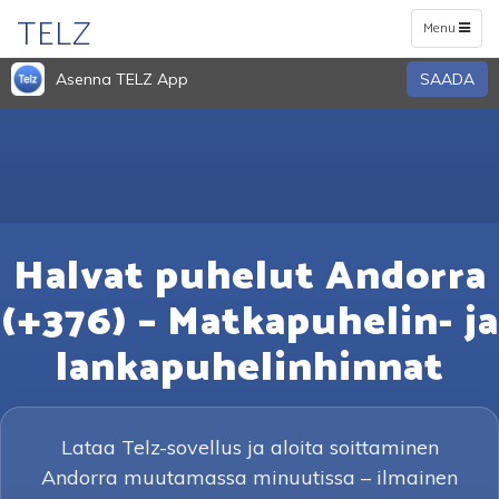
TELZ
Toggle
Menu
navigation
Asenna TELZ App
SAADA
Halvat puhelut Andorra
(+376) – Matkapuhelin- ja
lankapuhelinhinnat
Lataa Telz-sovellus ja aloita soittaminen
Andorra muutamassa minuutissa – ilmainen