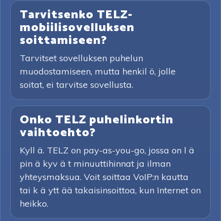
Tarvitsenko TELZ-
mobiilisovelluksen
soittamiseen?
Tarvitset sovelluksen puhelun
muodostamiseen, mutta henkil ö, jolle
soitat, ei tarvitse sovellusta.
Onko TELZ puhelinkortin
vaihtoehto?
Kyll ä. TELZ on pay-as-you-go, jossa on l ä
pin ä kyv ä t minuuttihinnat ja ilman
yhteysmaksua. Voit soittaa VoIP:n kautta
tai k ä ytt ää takaisinsoittoa, kun Internet on
heikko.