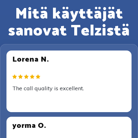
Mitä käyttäjät
sanovat Telzistä
Lorena N.
The call quality is excellent.
yorma O.