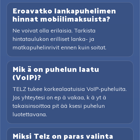
Eroavatko lankapuhelimen
hinnat mobiilimaksuista?
Ne voivat olla erilaisia. Tarkista
hintataulukon erilliset lanka- ja
matkapuhelinrivit ennen kuin soitat.
Mik ä on puhelun laatu
(VoIP)?
TELZ tukee korkealaatuisia VoIP-puheluita.
Jos yhteytesi on ep ä vakaa, k ä yt ä
takaisinsoittoa pit ää ksesi puhelun
luotettavana.
Miksi Telz on paras valinta