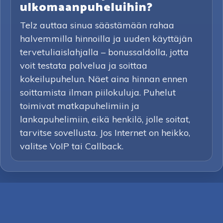
ulkomaanpuheluihin?
Telz auttaa sinua säästämään rahaa
halvemmilla hinnoilla ja uuden käyttäjän
tervetuliaislahjalla – bonussaldolla, jotta
voit testata palvelua ja soittaa
kokeilupuhelun. Näet aina hinnan ennen
soittamista ilman piilokuluja. Puhelut
toimivat matkapuhelimiin ja
lankapuhelimiin, eikä henkilö, jolle soitat,
tarvitse sovellusta. Jos Internet on heikko,
valitse VoIP tai Callback.