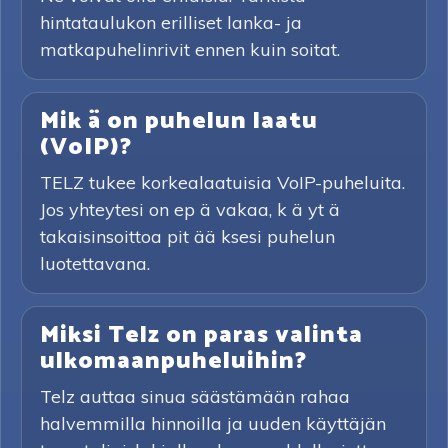
hintataulukon erilliset lanka- ja
matkapuhelinrivit ennen kuin soitat.
Mik ä on puhelun laatu
(VoIP)?
TELZ tukee korkealaatuisia VoIP-puheluita.
Jos yhteytesi on ep ä vakaa, k ä yt ä
takaisinsoittoa pit ää ksesi puhelun
luotettavana.
Miksi Telz on paras valinta
ulkomaanpuheluihin?
Telz auttaa sinua säästämään rahaa
halvemmilla hinnoilla ja uuden käyttäjän