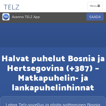
TELZ
Toggle
Menu
navigation
Asenna TELZ App
SAADA
Halvat puhelut Bosnia ja
Hertsegovina (+387) –
Matkapuhelin- ja
lankapuhelinhinnat
Lataa Telz-sovellus ja aloita soittaminen Bosnia