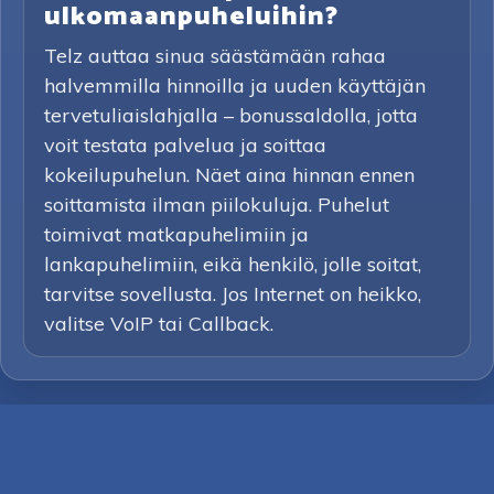
ulkomaanpuheluihin?
Telz auttaa sinua säästämään rahaa
halvemmilla hinnoilla ja uuden käyttäjän
tervetuliaislahjalla – bonussaldolla, jotta
voit testata palvelua ja soittaa
kokeilupuhelun. Näet aina hinnan ennen
soittamista ilman piilokuluja. Puhelut
toimivat matkapuhelimiin ja
lankapuhelimiin, eikä henkilö, jolle soitat,
tarvitse sovellusta. Jos Internet on heikko,
valitse VoIP tai Callback.