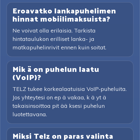
Eroavatko lankapuhelimen
hinnat mobiilimaksuista?
Ne voivat olla erilaisia. Tarkista
hintataulukon erilliset lanka- ja
matkapuhelinrivit ennen kuin soitat.
Mik ä on puhelun laatu
(VoIP)?
TELZ tukee korkealaatuisia VoIP-puheluita.
Jos yhteytesi on ep ä vakaa, k ä yt ä
takaisinsoittoa pit ää ksesi puhelun
luotettavana.
Miksi Telz on paras valinta