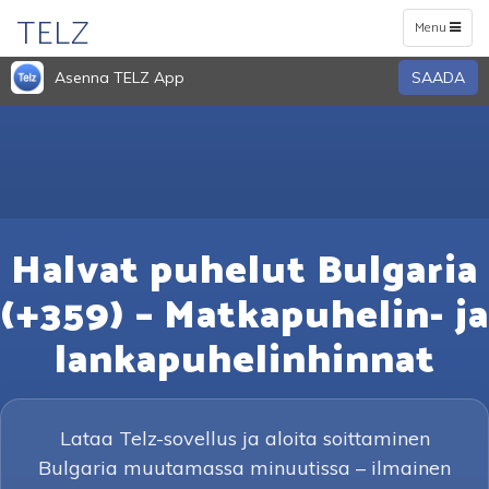
TELZ
Toggle
Menu
navigation
Asenna TELZ App
SAADA
Halvat puhelut Bulgaria
(+359) – Matkapuhelin- ja
lankapuhelinhinnat
Lataa Telz-sovellus ja aloita soittaminen
Bulgaria muutamassa minuutissa – ilmainen