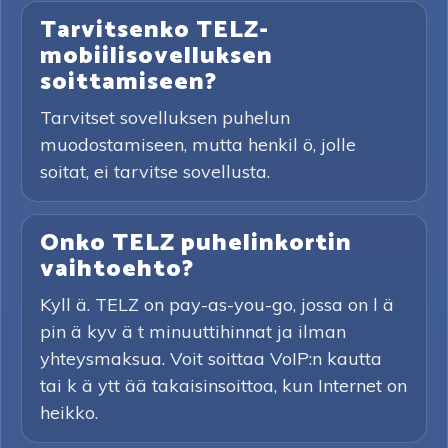
Tarvitsenko TELZ-
mobiilisovelluksen
soittamiseen?
Tarvitset sovelluksen puhelun
muodostamiseen, mutta henkil ö, jolle
soitat, ei tarvitse sovellusta.
Onko TELZ puhelinkortin
vaihtoehto?
Kyll ä. TELZ on pay-as-you-go, jossa on l ä
pin ä kyv ä t minuuttihinnat ja ilman
yhteysmaksua. Voit soittaa VoIP:n kautta
tai k ä ytt ää takaisinsoittoa, kun Internet on
heikko.