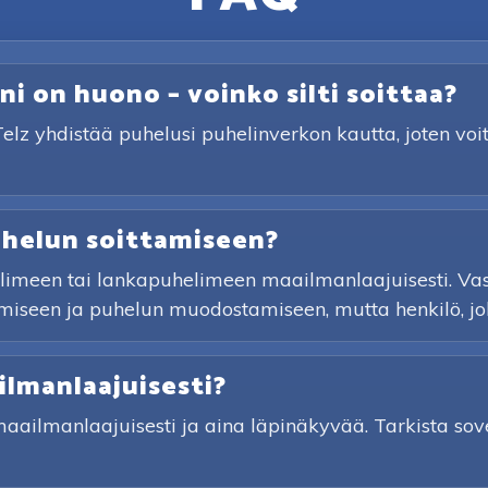
ni on huono – voinko silti soittaa?
Telz yhdistää puhelusi puhelinverkon kautta, joten voi
uhelun soittamiseen?
imeen tai lankapuhelimeen maailmanlaajuisesti. Vasta
iseen ja puhelun muodostamiseen, mutta henkilö, jolle 
lmanlaajuisesti?
ilmanlaajuisesti ja aina läpinäkyvää. Tarkista sove