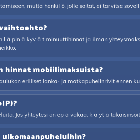
iseen, mutta henkil ö, jolle soitat, ei tarvitse sovell
 vaihtoehto?
 l ä pin ä kyv ä t minuuttihinnat ja ilman yhteysmaksu
heikko.
 hinnat mobiilimaksuista?
taulukon erilliset lanka- ja matkapuhelinrivit ennen kui
oIP)?
ita. Jos yhteytesi on ep ä vakaa, k ä yt ä takaisinsoi
ta ulkomaanpuheluihin?