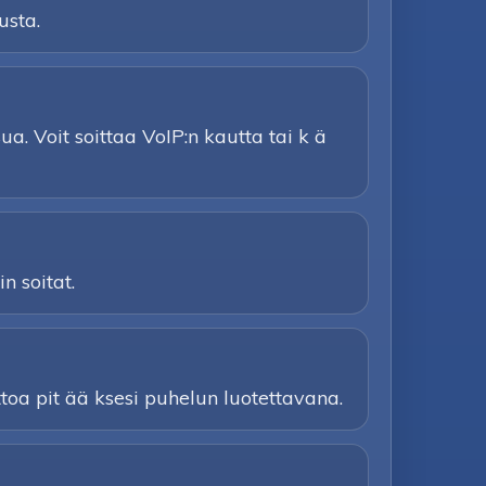
usta.
a. Voit soittaa VoIP:n kautta tai k ä
n soitat.
ttoa pit ää ksesi puhelun luotettavana.