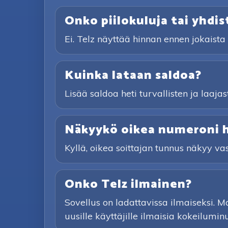
Onko piilokuluja tai yhdi
Ei. Telz näyttää hinnan ennen jokaist
Kuinka lataan saldoa?
Lisää saldoa heti turvallisten ja laaja
Näkyykö oikea numeroni he
Kyllä, oikea soittajan tunnus näkyy vas
Onko Telz ilmainen?
Sovellus on ladattavissa ilmaiseksi. Mak
uusille käyttäjille ilmaisia kokeiluminu