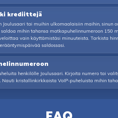
ki krediittejä
n Joulusaari tai muihin ulkomaalaisiin maihin, sinun
sää saldoa mihin tahansa matkapuhelinnumeroon 150 ma
veloittaa vain käyttämistäsi minuuteista. Tarkista hi
 erääntymispäivää saldossasi.
puhelinnumeroon
luita henkilölle Joulusaari. Kirjoita numero tai valits
. Nauti kristallinkirkkaista VoIP-puheluista mihin t
FAQ