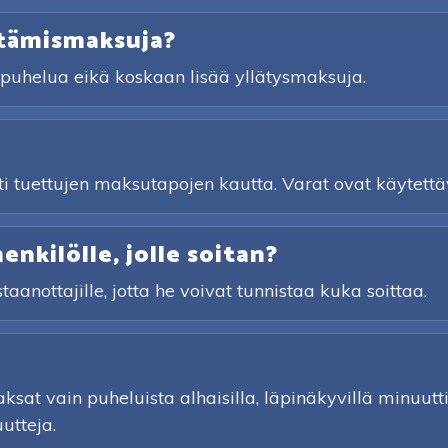
stämismaksuja?
a puhelua eikä koskaan lisää yllätysmaksuja.
sti tuettujen maksutapojen kautta. Varat ovat käytettäv
nkilölle, jolle soitan?
taanottajille, jotta he voivat tunnistaa kuka soittaa.
sat vain puheluista alhaisilla, läpinäkyvillä minuuttihi
utteja.