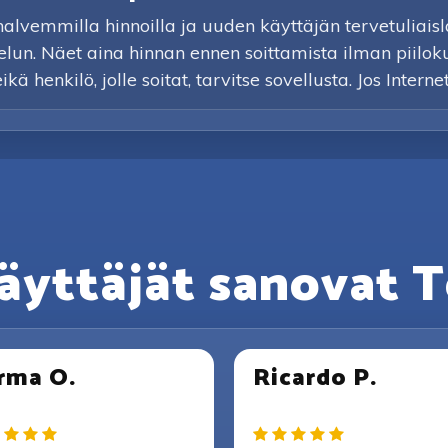
vemmilla hinnoilla ja uuden käyttäjän tervetuliaislah
elun. Näet aina hinnan ennen soittamista ilman piilok
 henkilö, jolle soitat, tarvitse sovellusta. Jos Interne
äyttäjät sanovat T
rma O.
Ricardo P.