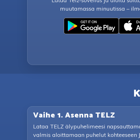
Lataa Telz-sovellus ja aloita soit
muutamassa minuutissa – ilm
K
Vaihe 1. Asenna TELZ
Lataa TELZ älypuhelimeesi napsauttamall
valmis aloittamaan puhelut kohteeseen J