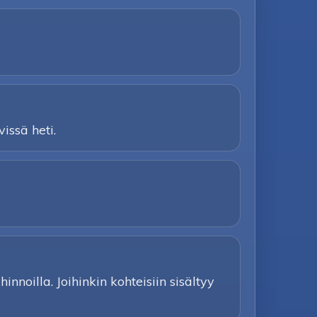
issä heti.
nnoilla. Joihinkin kohteisiin sisältyy