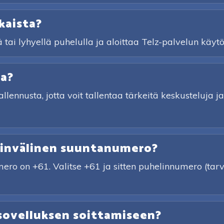
kaista?
ä tai lyhyellä puhelulla ja aloittaa Telz-palvelun käytö
ta?
tallennusta, jotta voit tallentaa tärkeitä keskusteluja
sainvälinen suuntanumero?
mero on +61. Valitse +61 ja sitten puhelinnumero (t
sovelluksen soittamiseen?