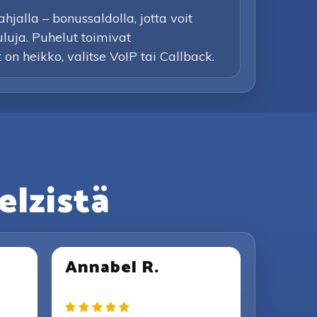
jalla – bonussaldolla, jotta voit
uluja. Puhelut toimivat
t on heikko, valitse VoIP tai Callback.
elzistä
Annabel R.