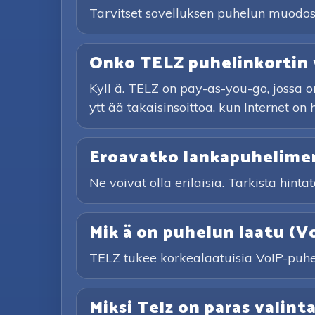
Tarvitset sovelluksen puhelun muodostam
Onko TELZ puhelinkortin
Kyll ä. TELZ on pay-as-you-go, jossa on
ytt ää takaisinsoittoa, kun Internet on 
Eroavatko lankapuhelimen
Ne voivat olla erilaisia. Tarkista hinta
Mik ä on puhelun laatu (V
TELZ tukee korkealaatuisia VoIP-puhelu
Miksi Telz on paras valin