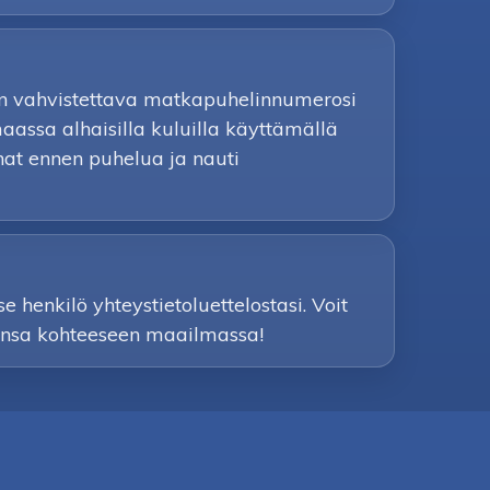
 on vahvistettava matkapuhelinnumerosi
assa alhaisilla kuluilla käyttämällä
nnat ennen puhelua ja nauti
e henkilö yhteystietoluettelostasi. Voit
ahansa kohteeseen maailmassa!