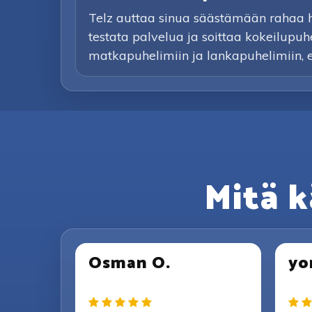
Telz auttaa sinua säästämään rahaa hal
testata palvelua ja soittaa kokeilupuh
matkapuhelimiin ja lankapuhelimiin, eikä
Mitä k
Osman O.
yo