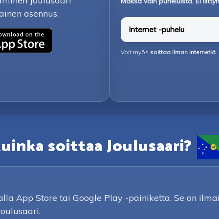
taminen Joulusaari
Maksa vain puheluista. Ei liit
ainen asennus.
Internet -puhelu
Voit myös
soittaa ilman internetiä
.
uinka soittaa Joulusaari?
a App Store tai Google Play -painiketta. Se on ilmai
oulusaari.