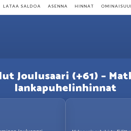
LATAA SALDOA
ASENNA
HINNAT
OMINAISUU
ut Joulusaari (+61) – Mat
lankapuhelinhinnat