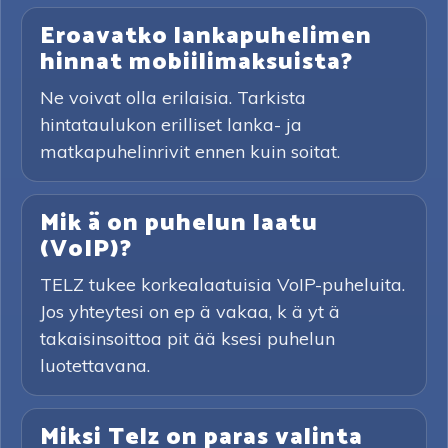
Eroavatko lankapuhelimen
hinnat mobiilimaksuista?
Ne voivat olla erilaisia. Tarkista
hintataulukon erilliset lanka- ja
matkapuhelinrivit ennen kuin soitat.
Mik ä on puhelun laatu
(VoIP)?
TELZ tukee korkealaatuisia VoIP-puheluita.
Jos yhteytesi on ep ä vakaa, k ä yt ä
takaisinsoittoa pit ää ksesi puhelun
luotettavana.
Miksi Telz on paras valinta