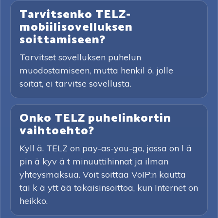
Tarvitsenko TELZ-
mobiilisovelluksen
soittamiseen?
Tarvitset sovelluksen puhelun
muodostamiseen, mutta henkil ö, jolle
soitat, ei tarvitse sovellusta.
Onko TELZ puhelinkortin
vaihtoehto?
Kyll ä. TELZ on pay-as-you-go, jossa on l ä
pin ä kyv ä t minuuttihinnat ja ilman
yhteysmaksua. Voit soittaa VoIP:n kautta
tai k ä ytt ää takaisinsoittoa, kun Internet on
heikko.