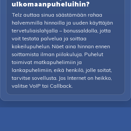
ulkomaanpuheluihin?
Telz auttaa sinua säästämään rahaa
halvemmilla hinnoilla ja uuden käyttäjän
tervetuliaislahjalla – bonussaldolla, jotta
voit testata palvelua ja soittaa
kokeilupuhelun. Näet aina hinnan ennen
soittamista ilman piilokuluja. Puhelut
toimivat matkapuhelimiin ja
lankapuhelimiin, eikä henkilö, jolle soitat,
tarvitse sovellusta. Jos Internet on heikko,
valitse VoIP tai Callback.