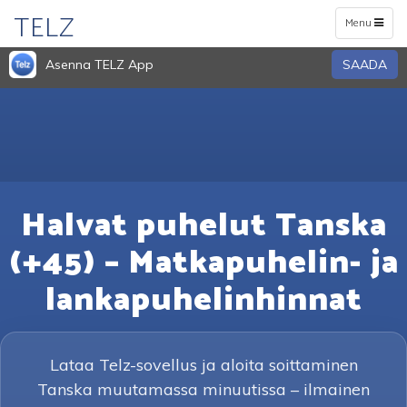
TELZ
Toggle
Menu
navigation
Asenna TELZ App
SAADA
Halvat puhelut Tanska
(+45) – Matkapuhelin- ja
lankapuhelinhinnat
Lataa Telz-sovellus ja aloita soittaminen
Tanska muutamassa minuutissa – ilmainen