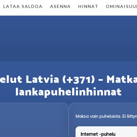
LATAA SALDOA
ASENNA
HINNAT
OMINAISUU
elut Latvia (+371) – Matka
lankapuhelinhinnat
Maksa vain puheluista. Ei liit
Internet -puhelu