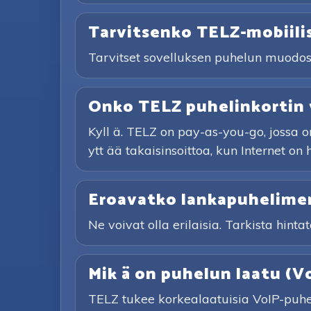
Tarvitsenko TELZ-mobiili
Tarvitset sovelluksen puhelun muodostam
Onko TELZ puhelinkortin
Kyll ä. TELZ on pay-as-you-go, jossa on
ytt ää takaisinsoittoa, kun Internet on 
Eroavatko lankapuhelimen
Ne voivat olla erilaisia. Tarkista hinta
Mik ä on puhelun laatu (V
TELZ tukee korkealaatuisia VoIP-puhelu