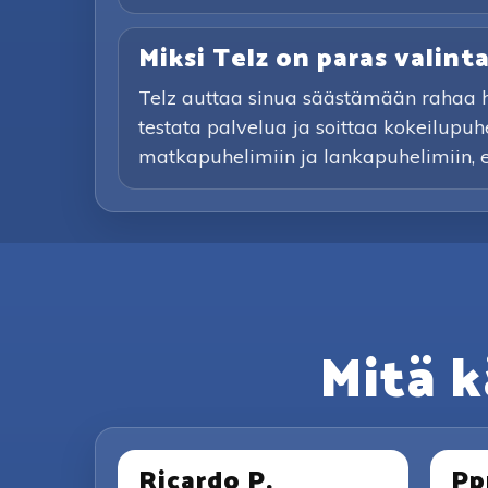
Miksi Telz on paras valin
Telz auttaa sinua säästämään rahaa hal
testata palvelua ja soittaa kokeilupuh
matkapuhelimiin ja lankapuhelimiin, eikä
Mitä k
Ricardo P.
Pp