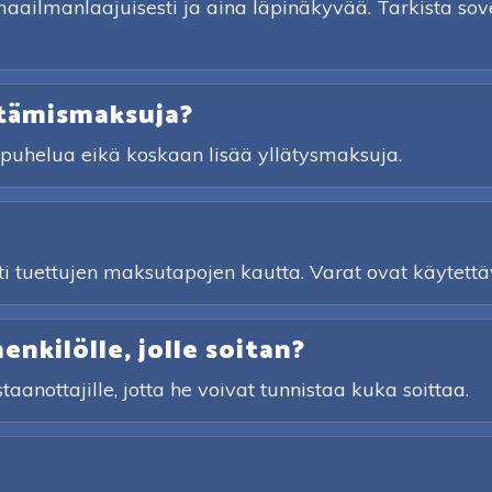
ilmanlaajuisesti ja aina läpinäkyvää. Tarkista sove
stämismaksuja?
a puhelua eikä koskaan lisää yllätysmaksuja.
sti tuettujen maksutapojen kautta. Varat ovat käytettäv
nkilölle, jolle soitan?
taanottajille, jotta he voivat tunnistaa kuka soittaa.