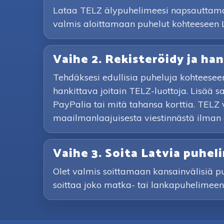
Lataa TELZ älypuhelimeesi napsauttamall
valmis aloittamaan puhelut kohteeseen L
Vaihe 2. Rekisteröidy ja han
Tehdäksesi edullisia puheluja kohteesee
hankittava joitain TELZ-luottoja. Lisää
PayPalia tai mitä tahansa korttia. TELZ 
maailmanlaajuisesta viestinnästä ilman
Vaihe 3. Soita Latvia puhe
Olet valmis soittamaan kansainvälisiä puhe
soittaa joko matka- tai lankapuhelimeen