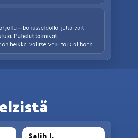
jalla – bonussaldolla, jotta voit
uluja. Puhelut toimivat
t on heikko, valitse VoIP tai Callback.
elzistä
Salih I.