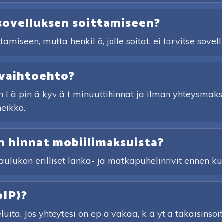
sovelluksen soittamiseen?
iseen, mutta henkil ö, jolle soitat, ei tarvitse sovell
 vaihtoehto?
 l ä pin ä kyv ä t minuuttihinnat ja ilman yhteysmaksu
heikko.
 hinnat mobiilimaksuista?
taulukon erilliset lanka- ja matkapuhelinrivit ennen kui
oIP)?
ita. Jos yhteytesi on ep ä vakaa, k ä yt ä takaisinsoi