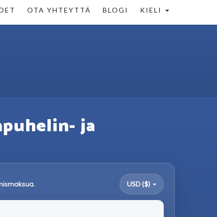
DET
OTA YHTEYTTÄ
BLOGI
KIELI
puhelin- ja
tymismaksua.
USD ($)