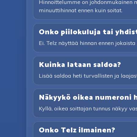
Hinnoittelumme on johdonmukainen maa
minuuttihinnat ennen kuin soitat.
Onko piilokuluja tai yhdi
Ei. Telz näyttää hinnan ennen jokaist
Kuinka lataan saldoa?
Lisää saldoa heti turvallisten ja laaja
Näkyykö oikea numeroni he
Kyllä, oikea soittajan tunnus näkyy vas
Onko Telz ilmainen?