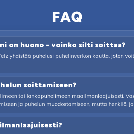
FAQ
ni on huono – voinko silti soittaa?
Telz yhdistää puhelusi puhelinverkon kautta, joten voi
uhelun soittamiseen?
imeen tai lankapuhelimeen maailmanlaajuisesti. Vasta
iseen ja puhelun muodostamiseen, mutta henkilö, jolle 
lmanlaajuisesti?