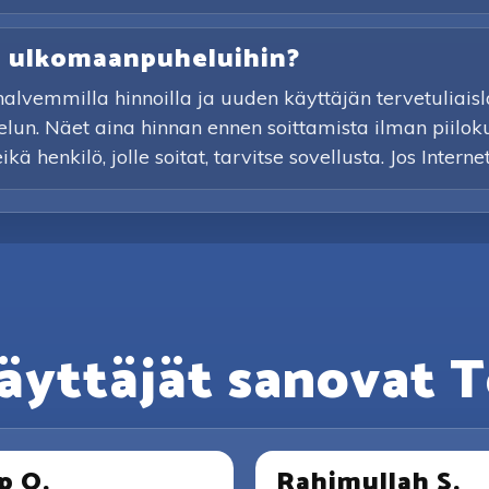
ta ulkomaanpuheluihin?
vemmilla hinnoilla ja uuden käyttäjän tervetuliaislah
elun. Näet aina hinnan ennen soittamista ilman piilok
 henkilö, jolle soitat, tarvitse sovellusta. Jos Interne
äyttäjät sanovat T
p O.
Rahimullah S.