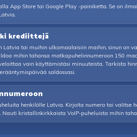
a App Store tai Google Play -painiketta. Se on ilmai
atvia.
ki krediittejä
n Latvia tai muihin ulkomaalaisiin maihin, sinun on 
 saldoa mihin tahansa matkapuhelinnumeroon 150 maas
veloittaa vain käyttämistäsi minuuteista. Tarkista hi
 erääntymispäivää saldossasi.
linnumeroon
luita henkilölle Latvia. Kirjoita numero tai valitse he
. Nauti kristallinkirkkaista VoIP-puheluista mihin t