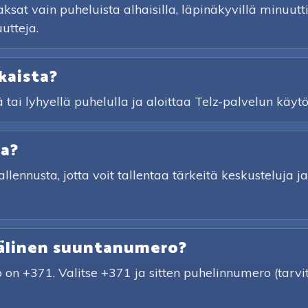
sat vain puheluista alhaisilla, läpinäkyvillä minuuttihi
utteja.
kaista?
ä tai lyhyellä puhelulla ja aloittaa Telz-palvelun käytö
ta?
tallennusta, jotta voit tallentaa tärkeitä keskusteluja
välinen suuntanumero?
 on +371. Valitse +371 ja sitten puhelinnumero (ta