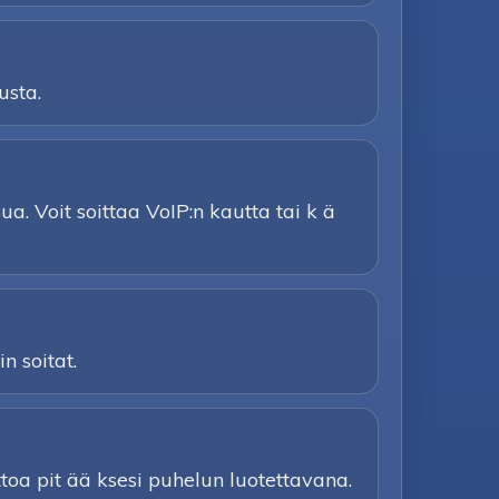
usta.
a. Voit soittaa VoIP:n kautta tai k ä
n soitat.
ttoa pit ää ksesi puhelun luotettavana.