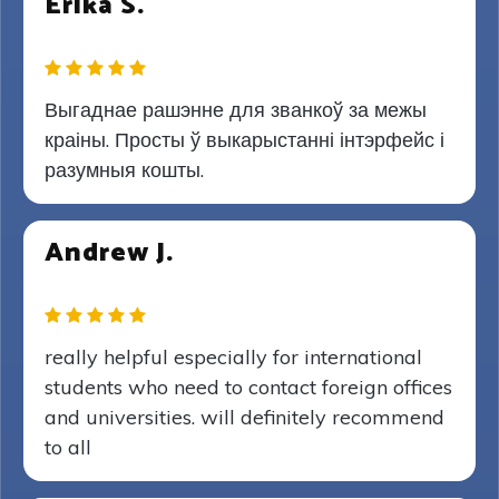
Erika S.
Выгаднае рашэнне для званкоў за межы
краіны. Просты ў выкарыстанні інтэрфейс і
разумныя кошты.
Andrew J.
really helpful especially for international
students who need to contact foreign offices
and universities. will definitely recommend
to all