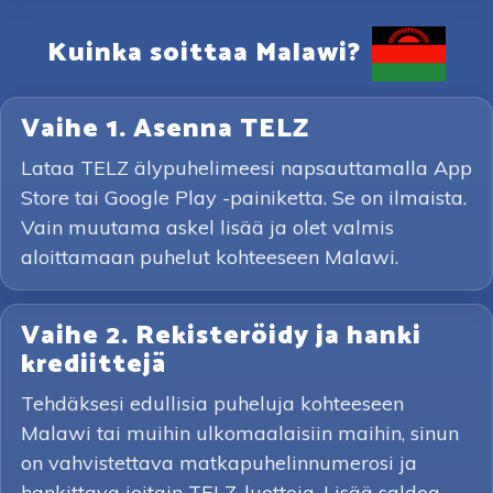
Kuinka soittaa Malawi?
Vaihe 1. Asenna TELZ
Lataa TELZ älypuhelimeesi napsauttamalla App
Store tai Google Play -painiketta. Se on ilmaista.
Vain muutama askel lisää ja olet valmis
aloittamaan puhelut kohteeseen Malawi.
Vaihe 2. Rekisteröidy ja hanki
krediittejä
Tehdäksesi edullisia puheluja kohteeseen
Malawi tai muihin ulkomaalaisiin maihin, sinun
on vahvistettava matkapuhelinnumerosi ja
hankittava joitain TELZ-luottoja. Lisää saldoa