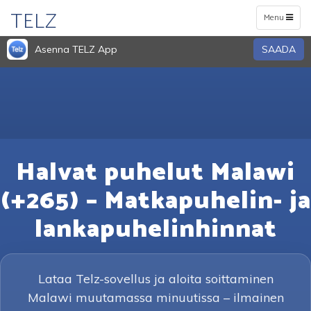
TELZ
Toggle
Menu
navigation
Asenna TELZ App
SAADA
Halvat puhelut Malawi
(+265) – Matkapuhelin- ja
lankapuhelinhinnat
Lataa Telz-sovellus ja aloita soittaminen
Malawi muutamassa minuutissa – ilmainen