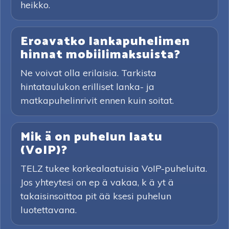
heikko.
Eroavatko lankapuhelimen
hinnat mobiilimaksuista?
Ne voivat olla erilaisia. Tarkista
hintataulukon erilliset lanka- ja
matkapuhelinrivit ennen kuin soitat.
Mik ä on puhelun laatu
(VoIP)?
TELZ tukee korkealaatuisia VoIP-puheluita.
Jos yhteytesi on ep ä vakaa, k ä yt ä
takaisinsoittoa pit ää ksesi puhelun
luotettavana.