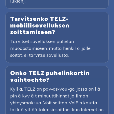
lukien).
Tarvitsenko TELZ-
mobiilisovelluksen
soittamiseen?
Tarvitset sovelluksen puhelun
muodostamiseen, mutta henkil ö, jolle
soitat, ei tarvitse sovellusta.
Onko TELZ puhelinkortin
vaihtoehto?
Kyll ä. TELZ on pay-as-you-go, jossa on l ä
pin ä kyv ä t minuuttihinnat ja ilman
yhteysmaksua. Voit soittaa VoIP:n kautta
tai k ä ytt ää takaisinsoittoa, kun Internet on