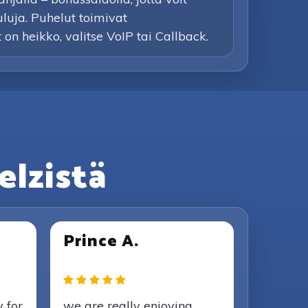
uluja. Puhelut toimivat
t on heikko, valitse VoIP tai Callback.
elzistä
Prince A.
y for
we are really enjoying