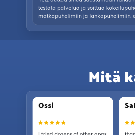
testata palvelua ja soittaa kokeilupuh
matkapuhelimiin ja lankapuhelimiin, eikä
Mitä k
Ossi
Sal
I tried dozens of other apps
than