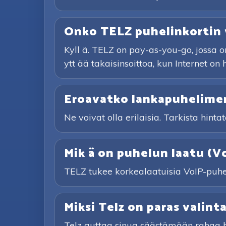
Onko TELZ puhelinkortin
Kyll ä. TELZ on pay-as-you-go, jossa on
ytt ää takaisinsoittoa, kun Internet on 
Eroavatko lankapuhelimen
Ne voivat olla erilaisia. Tarkista hinta
Mik ä on puhelun laatu (V
TELZ tukee korkealaatuisia VoIP-puhelu
Miksi Telz on paras valin
Telz auttaa sinua säästämään rahaa hal