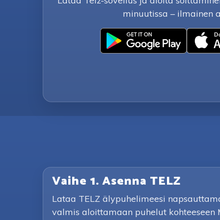
Lataa Telz-sovellus ja aloita soittam
minuutissa – ilmainen 
Vaihe 1. Asenna TELZ
Lataa TELZ älypuhelimeesi napsauttamall
valmis aloittamaan puhelut kohteeseen 