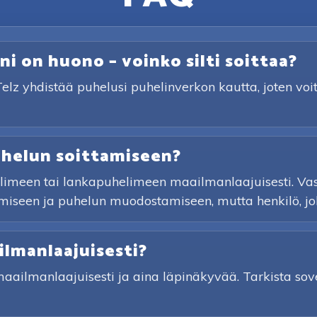
ni on huono – voinko silti soittaa?
Telz yhdistää puhelusi puhelinverkon kautta, joten voi
uhelun soittamiseen?
imeen tai lankapuhelimeen maailmanlaajuisesti. Vasta
iseen ja puhelun muodostamiseen, mutta henkilö, jolle 
lmanlaajuisesti?
ilmanlaajuisesti ja aina läpinäkyvää. Tarkista sove