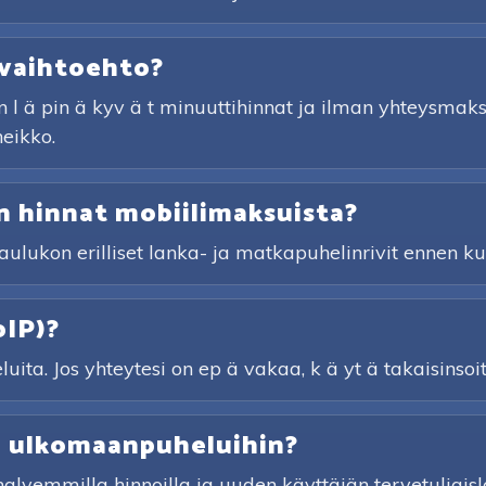
 vaihtoehto?
 l ä pin ä kyv ä t minuuttihinnat ja ilman yhteysmaksu
heikko.
 hinnat mobiilimaksuista?
taulukon erilliset lanka- ja matkapuhelinrivit ennen kui
oIP)?
ita. Jos yhteytesi on ep ä vakaa, k ä yt ä takaisinsoi
ta ulkomaanpuheluihin?
vemmilla hinnoilla ja uuden käyttäjän tervetuliaislah