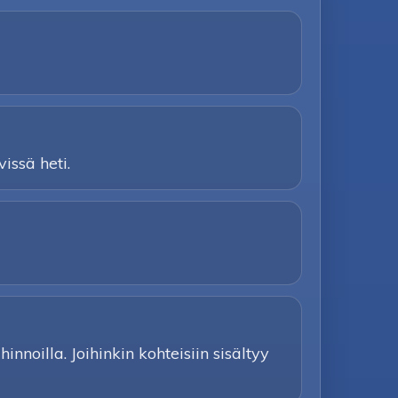
issä heti.
nnoilla. Joihinkin kohteisiin sisältyy