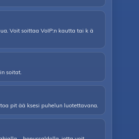
a. Voit soittaa VoIP:n kautta tai k ä
n soitat.
ttoa pit ää ksesi puhelun luotettavana.
jalla – bonussaldolla, jotta voit