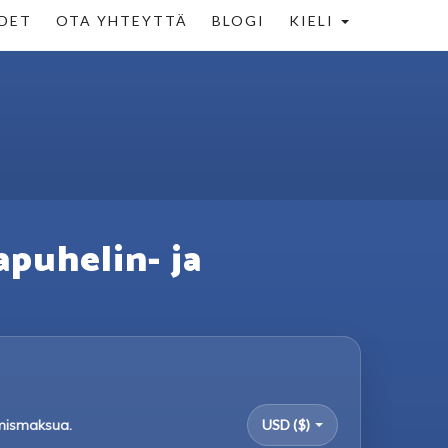
DET
OTA YHTEYTTÄ
BLOGI
KIELI
apuhelin- ja
tymismaksua.
USD ($)