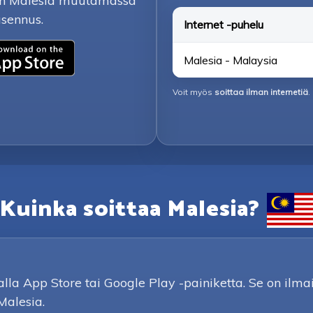
inen Malesia muutamassa
asennus.
Internet -puhelu
Malesia - Malaysia
Voit myös
soittaa ilman internetiä
.
Kuinka soittaa Malesia?
a App Store tai Google Play -painiketta. Se on ilmai
Malesia.