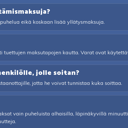
stämismaksuja?
a puhelua eikä koskaan lisää yllätysmaksuja.
sti tuettujen maksutapojen kautta. Varat ovat käytettäv
nkilölle, jolle soitan?
taanottajille, jotta he voivat tunnistaa kuka soittaa.
sat vain puheluista alhaisilla, läpinäkyvillä minuuttihi
utteja.