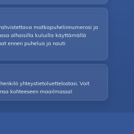
 vahvistettava matkapuhelinnumerosi ja
sa alhaisilla kuluilla käyttämällä
nnat ennen puhelua ja nauti
enkilö yhteystietoluettelostasi. Voit
ahansa kohteeseen maailmassa!