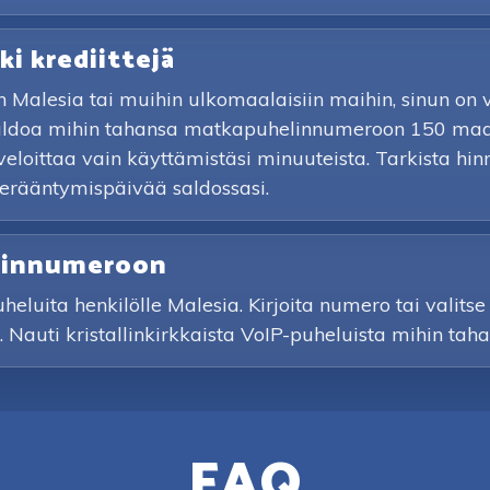
ki krediittejä
n Malesia tai muihin ulkomaalaisiin maihin, sinun on
 saldoa mihin tahansa matkapuhelinnumeroon 150 maas
veloittaa vain käyttämistäsi minuuteista. Tarkista hi
 erääntymispäivää saldossasi.
elinnumeroon
luita henkilölle Malesia. Kirjoita numero tai valitse h
. Nauti kristallinkirkkaista VoIP-puheluista mihin t
FAQ