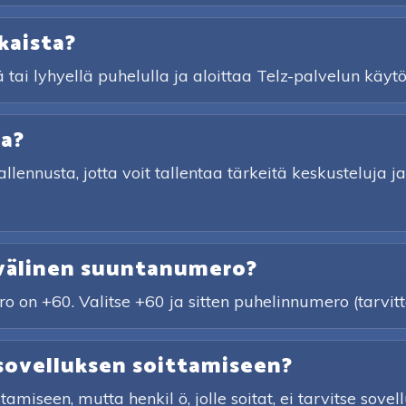
kaista?
ä tai lyhyellä puhelulla ja aloittaa Telz-palvelun käytö
ta?
tallennusta, jotta voit tallentaa tärkeitä keskusteluja
nvälinen suuntanumero?
o on +60. Valitse +60 ja sitten puhelinnumero (tarvi
sovelluksen soittamiseen?
iseen, mutta henkil ö, jolle soitat, ei tarvitse sovell