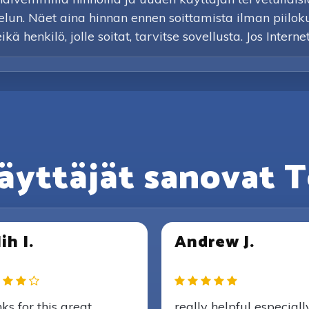
elun. Näet aina hinnan ennen soittamista ilman piilok
 henkilö, jolle soitat, tarvitse sovellusta. Jos Interne
äyttäjät sanovat T
ih I.
Andrew J.
ks for this great
really helpful especiall