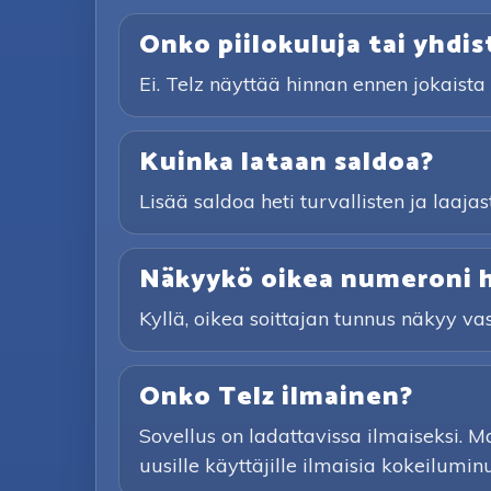
Onko piilokuluja tai yhdi
Ei. Telz näyttää hinnan ennen jokaist
Kuinka lataan saldoa?
Lisää saldoa heti turvallisten ja laaja
Näkyykö oikea numeroni he
Kyllä, oikea soittajan tunnus näkyy vas
Onko Telz ilmainen?
Sovellus on ladattavissa ilmaiseksi. Mak
uusille käyttäjille ilmaisia kokeiluminu