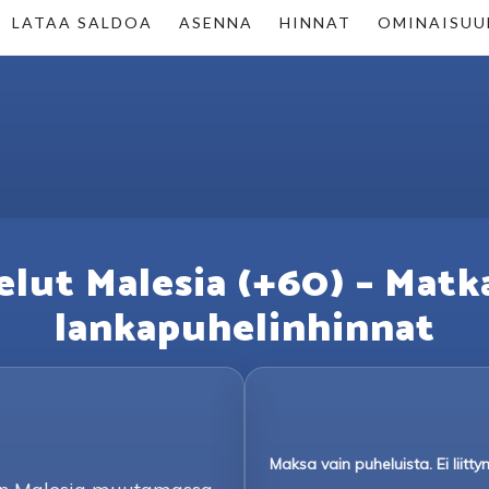
LATAA SALDOA
ASENNA
HINNAT
OMINAISUU
lut Malesia (+60) – Matk
lankapuhelinhinnat
Maksa vain puheluista. Ei liit