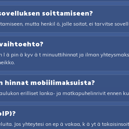
sovelluksen soittamiseen?
iseen, mutta henkil ö, jolle soitat, ei tarvitse sovell
 vaihtoehto?
 l ä pin ä kyv ä t minuuttihinnat ja ilman yhteysmaksu
heikko.
 hinnat mobiilimaksuista?
taulukon erilliset lanka- ja matkapuhelinrivit ennen kui
oIP)?
ita. Jos yhteytesi on ep ä vakaa, k ä yt ä takaisinsoi