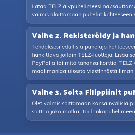
Lataa TELZ älypuhelimeesi napsauttamall
valmis aloittamaan puhelut kohteeseen Fi
Vaihe 2. Rekisteröidy ja han
Tehdäksesi edullisia puheluja kohteeseen
hankittava joitain TELZ-luottoja. Lisää
PayPalia tai mitä tahansa korttia. TELZ 
maailmanlaajuisesta viestinnästä ilman
Vaihe 3. Soita Filippiinit 
Olet valmis soittamaan kansainvälisiä puhe
soittaa joko matka- tai lankapuhelimeen