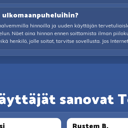
ta ulkomaanpuheluihin?
vemmilla hinnoilla ja uuden käyttäjän tervetuliaislah
elun. Näet aina hinnan ennen soittamista ilman piilok
 henkilö, jolle soitat, tarvitse sovellusta. Jos Interne
äyttäjät sanovat T
si
Rustem B.