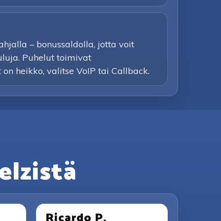
jalla – bonussaldolla, jotta voit
uluja. Puhelut toimivat
t on heikko, valitse VoIP tai Callback.
elzistä
Ricardo P.