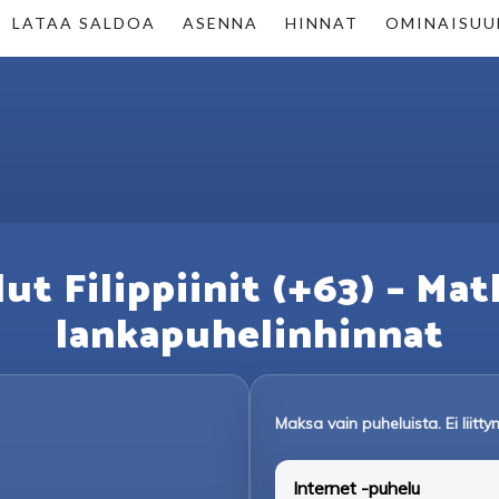
LATAA SALDOA
ASENNA
HINNAT
OMINAISUU
ut Filippiinit (+63) – Mat
lankapuhelinhinnat
Maksa vain puheluista. Ei liit
Internet -puhelu