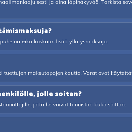
ilmanlaajuisesti ja aina läpinäkyvää. Tarkista sove
stämismaksuja?
a puhelua eikä koskaan lisää yllätysmaksuja.
sti tuettujen maksutapojen kautta. Varat ovat käytettäv
nkilölle, jolle soitan?
taanottajille, jotta he voivat tunnistaa kuka soittaa.