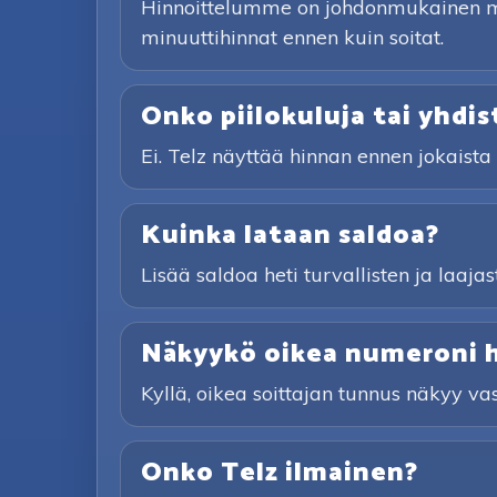
Hinnoittelumme on johdonmukainen maa
minuuttihinnat ennen kuin soitat.
Onko piilokuluja tai yhdi
Ei. Telz näyttää hinnan ennen jokaist
Kuinka lataan saldoa?
Lisää saldoa heti turvallisten ja laaja
Näkyykö oikea numeroni he
Kyllä, oikea soittajan tunnus näkyy vas
Onko Telz ilmainen?