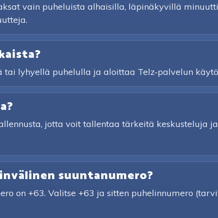
sat vain puheluista alhaisilla, läpinäkyvillä minuuttihi
utteja.
kaista?
ä tai lyhyellä puhelulla ja aloittaa Telz-palvelun käytö
ta?
tallennusta, jotta voit tallentaa tärkeitä keskusteluja
sainvälinen suuntanumero?
mero on +63. Valitse +63 ja sitten puhelinnumero (t