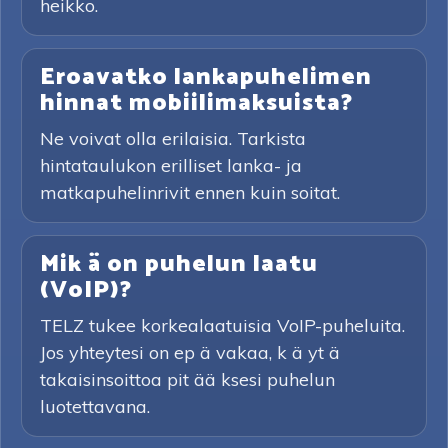
heikko.
Eroavatko lankapuhelimen
hinnat mobiilimaksuista?
Ne voivat olla erilaisia. Tarkista
hintataulukon erilliset lanka- ja
matkapuhelinrivit ennen kuin soitat.
Mik ä on puhelun laatu
(VoIP)?
TELZ tukee korkealaatuisia VoIP-puheluita.
Jos yhteytesi on ep ä vakaa, k ä yt ä
takaisinsoittoa pit ää ksesi puhelun
luotettavana.