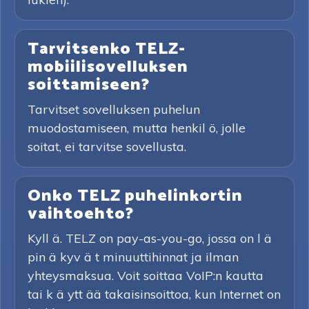
Tarvitsenko TELZ-
mobiilisovelluksen
soittamiseen?
Tarvitset sovelluksen puhelun
muodostamiseen, mutta henkil ö, jolle
soitat, ei tarvitse sovellusta.
Onko TELZ puhelinkortin
vaihtoehto?
Kyll ä. TELZ on pay-as-you-go, jossa on l ä
pin ä kyv ä t minuuttihinnat ja ilman
yhteysmaksua. Voit soittaa VoIP:n kautta
tai k ä ytt ää takaisinsoittoa, kun Internet on