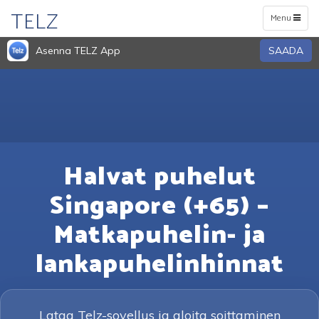
TELZ
Toggle
Menu
navigation
Asenna TELZ App
SAADA
Halvat puhelut
Singapore (+65) –
Matkapuhelin- ja
lankapuhelinhinnat
Lataa Telz-sovellus ja aloita soittaminen