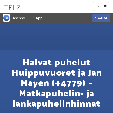
TELZ
Toggle
Menu
navigation
Asenna TELZ App
SAADA
Halvat puhelut
Huippuvuoret ja Jan
Mayen (+4779) –
Matkapuhelin- ja
lankapuhelinhinnat