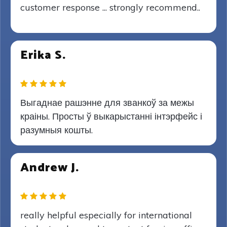
customer response ... strongly recommend..
Erika S.
Выгаднае рашэнне для званкоў за межы
краіны. Просты ў выкарыстанні інтэрфейс і
разумныя кошты.
Andrew J.
really helpful especially for international