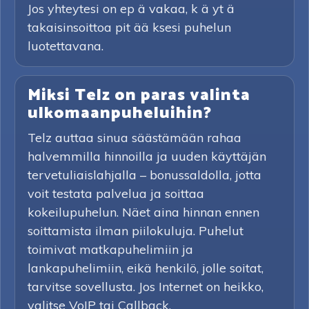
Jos yhteytesi on ep ä vakaa, k ä yt ä
takaisinsoittoa pit ää ksesi puhelun
luotettavana.
Miksi Telz on paras valinta
ulkomaanpuheluihin?
Telz auttaa sinua säästämään rahaa
halvemmilla hinnoilla ja uuden käyttäjän
tervetuliaislahjalla – bonussaldolla, jotta
voit testata palvelua ja soittaa
kokeilupuhelun. Näet aina hinnan ennen
soittamista ilman piilokuluja. Puhelut
toimivat matkapuhelimiin ja
lankapuhelimiin, eikä henkilö, jolle soitat,
tarvitse sovellusta. Jos Internet on heikko,
valitse VoIP tai Callback.