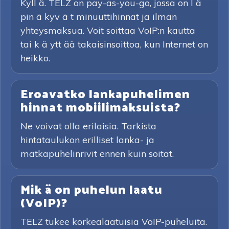
Kyll ä. TELZ on pay-as-you-go, jossa on l ä
pin ä kyv ä t minuuttihinnat ja ilman
yhteysmaksua. Voit soittaa VoIP:n kautta
tai k ä ytt ää takaisinsoittoa, kun Internet on
heikko.
Eroavatko lankapuhelimen
hinnat mobiilimaksuista?
Ne voivat olla erilaisia. Tarkista
hintataulukon erilliset lanka- ja
matkapuhelinrivit ennen kuin soitat.
Mik ä on puhelun laatu
(VoIP)?
TELZ tukee korkealaatuisia VoIP-puheluita.