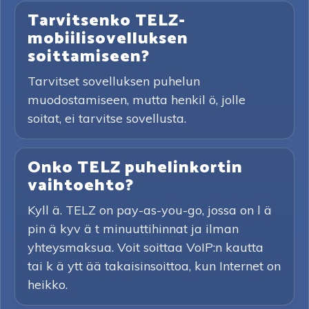
Tarvitsenko TELZ-
mobiilisovelluksen
soittamiseen?
Tarvitset sovelluksen puhelun
muodostamiseen, mutta henkil ö, jolle
soitat, ei tarvitse sovellusta.
Onko TELZ puhelinkortin
vaihtoehto?
Kyll ä. TELZ on pay-as-you-go, jossa on l ä
pin ä kyv ä t minuuttihinnat ja ilman
yhteysmaksua. Voit soittaa VoIP:n kautta
tai k ä ytt ää takaisinsoittoa, kun Internet on
heikko.