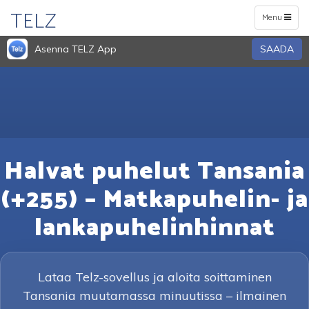
TELZ
Toggle
Menu
navigation
Asenna TELZ App
SAADA
Halvat puhelut Tansania
(+255) – Matkapuhelin- ja
lankapuhelinhinnat
Lataa Telz-sovellus ja aloita soittaminen
Tansania muutamassa minuutissa – ilmainen