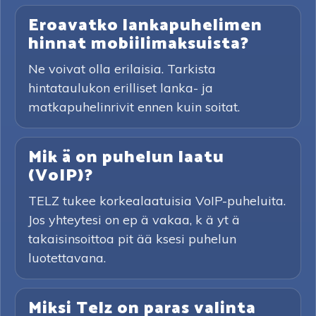
Eroavatko lankapuhelimen
hinnat mobiilimaksuista?
Ne voivat olla erilaisia. Tarkista
hintataulukon erilliset lanka- ja
matkapuhelinrivit ennen kuin soitat.
Mik ä on puhelun laatu
(VoIP)?
TELZ tukee korkealaatuisia VoIP-puheluita.
Jos yhteytesi on ep ä vakaa, k ä yt ä
takaisinsoittoa pit ää ksesi puhelun
luotettavana.
Miksi Telz on paras valinta