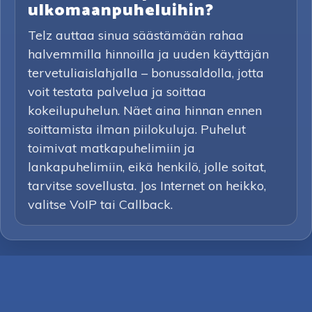
ulkomaanpuheluihin?
Telz auttaa sinua säästämään rahaa
halvemmilla hinnoilla ja uuden käyttäjän
tervetuliaislahjalla – bonussaldolla, jotta
voit testata palvelua ja soittaa
kokeilupuhelun. Näet aina hinnan ennen
soittamista ilman piilokuluja. Puhelut
toimivat matkapuhelimiin ja
lankapuhelimiin, eikä henkilö, jolle soitat,
tarvitse sovellusta. Jos Internet on heikko,
valitse VoIP tai Callback.