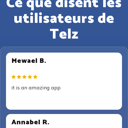
Ce que disent les
utilisateurs de
Telz
Mewael B.
it is an amazing app
Annabel R.