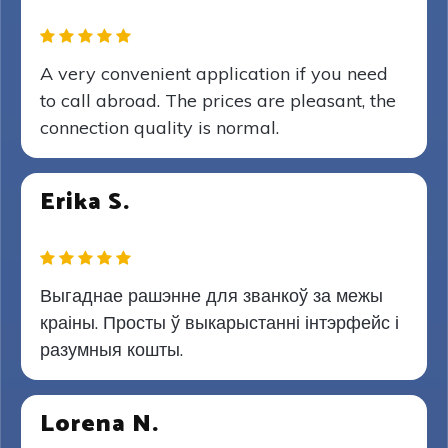
A very convenient application if you need
to call abroad. The prices are pleasant, the
connection quality is normal.
Erika S.
Выгаднае рашэнне для званкоў за межы
краіны. Просты ў выкарыстанні інтэрфейс і
разумныя кошты.
Lorena N.