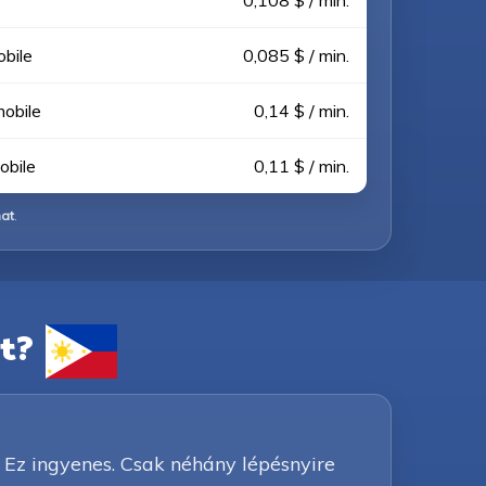
0,108 $ / min.
obile
0,085 $ / min.
mobile
0,14 $ / min.
obile
0,11 $ / min.
hat
.
t?
 Ez ingyenes. Csak néhány lépésnyire