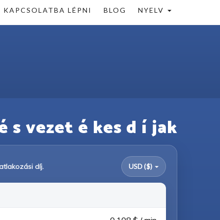
KAPCSOLATBA LÉPNI
BLOG
NYELV
 s vezet é kes d í jak
tlakozási díj.
USD ($)