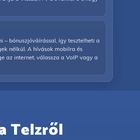
– bónuszjóváírással, így tesztelheti a
égek nélkül. A hívások mobilra és
e az internet, válassza a VoIP vagy a
a Telzről