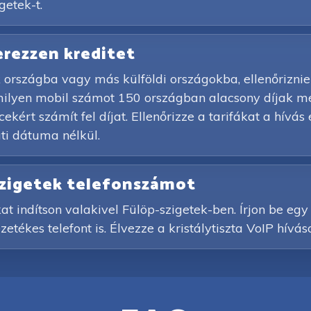
getek-t.
zerezzen kreditet
 országba vagy más külföldi országokba, ellenőriznie
rmilyen mobil számot 150 országban alacsony díjak m
kért számít fel díjat. Ellenőrizze a tarifákat a hívás 
i dátuma nélkül.
-szigetek telefonszámot
at indítson valakivel Fülöp-szigetek-ben. Írjon be eg
etékes telefont is. Élvezze a kristálytiszta VoIP hívá