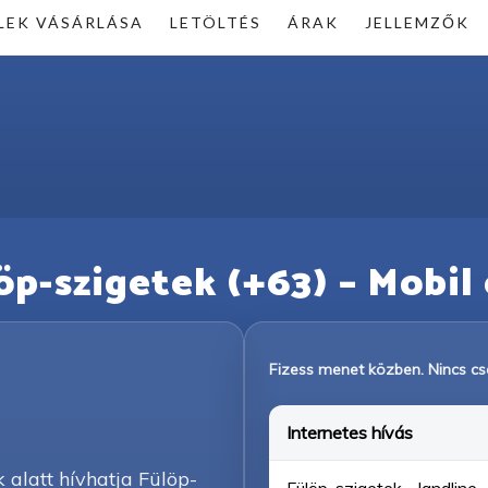
LEK VÁSÁRLÁSA
LETÖLTÉS
ÁRAK
JELLEMZŐK
löp-szigetek (+63) – Mobil é
Fizess menet közben. Nincs csa
Internetes hívás
k alatt hívhatja Fülöp-