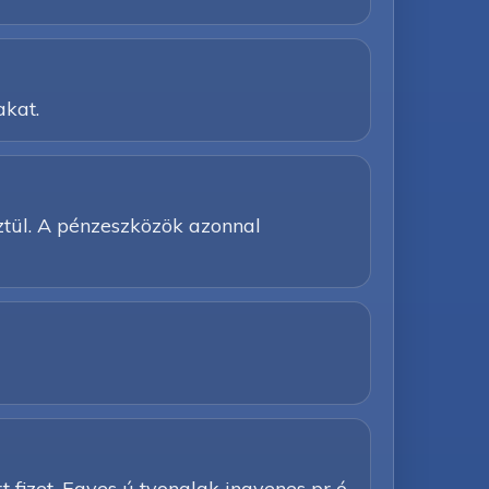
akat.
ztül. A pénzeszközök azonnal
 rt fizet. Egyes ú tvonalak ingyenes pr ó