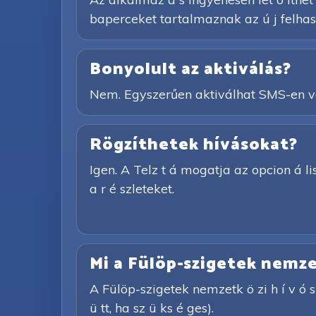
baperceket tartalmaznak az ú j felhasz
Bonyolult az aktiválás?
Nem. Egyszerűen aktiválhat SMS-en vag
Rögzíthetek hívásokat?
Igen. A Telz t á mogatja az opcion á lis 
a r é szleteket.
Mi a Fülöp-szigetek nemzet
A Fülöp-szigetek nemzetk ö zi h í v ó 
ü tt, ha sz ü ks é ges).