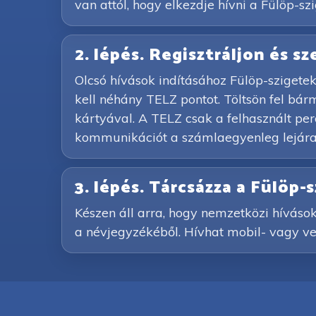
van attól, hogy elkezdje hívni a Fülöp-szi
2. lépés. Regisztráljon és s
Olcsó hívások indításához Fülöp-szigetek
kell néhány TELZ pontot. Töltsön fel bá
kártyával. A TELZ csak a felhasznált perce
kommunikációt a számlaegyenleg lejárat
3. lépés. Tárcsázza a Fülöp
Készen áll arra, hogy nemzetközi hívások
a névjegyzékéből. Hívhat mobil- vagy vez