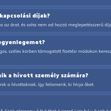
kapcsolási díjak?
a az árat, és soha nem ad hozzá meglepetésszerű díj
 egyenlegemet?
gos, széles körben támogatott fizetési módokon keres
ik a hívott személy számára?
ik a hívottaknak, így felismerik, ki hívja őket.
. Csak alacsony, á tl á that ó percd í jas h í v á sok é