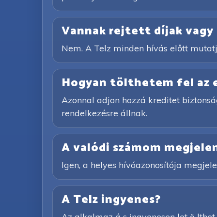
Vannak rejtett díjak vagy 
Nem. A Telz minden hívás előtt mutatj
Hogyan tölthetem fel az
Azonnal adjon hozzá kreditet biztonsá
rendelkezésre állnak.
A valódi számom megjelen
Igen, a helyes hívóazonosítója megjelen
A Telz ingyenes?
Az alkalmaz á s ingyenesen let ö lthet ő