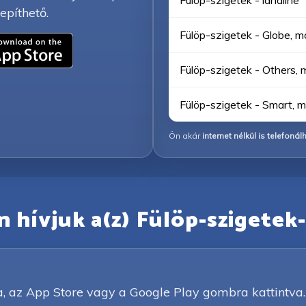
Fülöp-szigetek - landline
epíthető.
Fülöp-szigetek - Globe, m
Fülöp-szigetek - Others, 
Fülöp-szigetek - Smart, m
Ön akár
internet nélkül is telefonál
 hívjuk a(z) Fülöp-szigetek-
a, az App Store vagy a Google Play gombra kattintva.