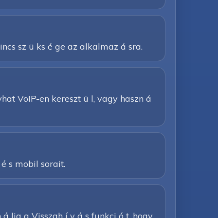
nincs sz ü ks é ge az alkalmaz á sra.
 í vhat VoIP-en kereszt ü l, vagy haszn á
 é s mobil sorait.
á lja a Visszah í v á s funkci ó t, hogy