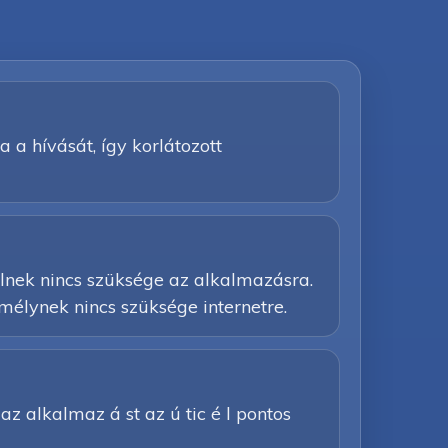
a a hívását, így korlátozott
élnek nincs szüksége az alkalmazásra.
mélynek nincs szüksége internetre.
e az alkalmaz á st az ú tic é l pontos