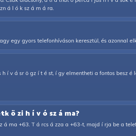
n á l ó k sz á m á ra.
y egy gyors telefonhíváson keresztül, és azonnal elk
h í v á sr ö gz í t é st, í gy elmentheti a fontos besz é l
k ö zi h í v ó sz á ma?
sz á ma +63. T á rcs á zza a +63-t, majd í rja be a te