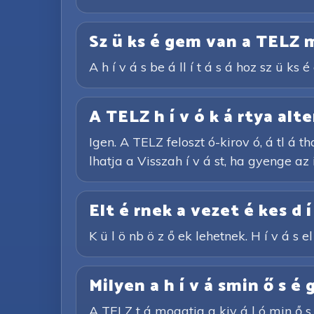
Sz ü ks é gem van a TELZ m
A h í v á s be á ll í t á s á hoz sz ü k
A TELZ h í v ó k á rtya alte
Igen. A TELZ feloszt ó-kirov ó, á tl á th
lhatja a Visszah í v á st, ha gyenge az 
Elt é rnek a vezet é kes d í
K ü l ö nb ö z ő ek lehetnek. H í v á s el 
Milyen a h í v á smin ő s é 
A TELZ t á mogatja a kiv á l ó min ő s é