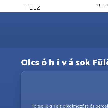
TELZ
HITE
Olcs ó h í v á sok Fü
Töltse le a Telz alkalmazást, és perce