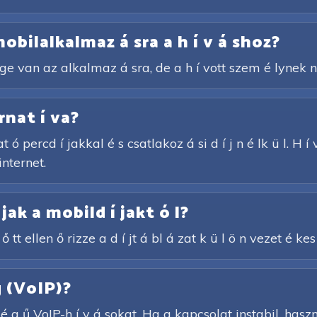
obilalkalmaz á sra a h í v á shoz?
s é ge van az alkalmaz á sra, de a h í vott szem é lynek 
rnat í va?
at ó percd í jakkal é s csatlakoz á si d í j n é lk ü l. H
internet.
 jak a mobild í jakt ó l?
ő tt ellen ő rizze a d í jt á bl á zat k ü l ö n vezet é kes
g (VoIP)?
 g ű VoIP-h í v á sokat. Ha a kapcsolat instabil, haszn 