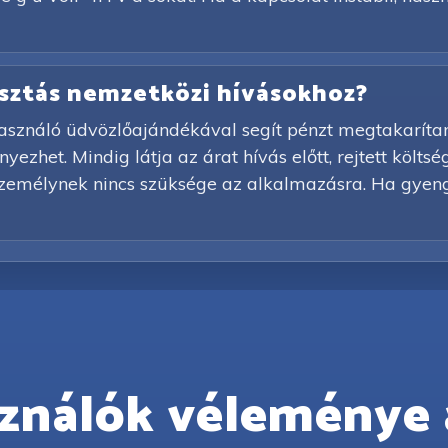
lasztás nemzetközi hívásokhoz?
asználó üdvözlőajándékával segít pénzt megtakarítani 
ezhet. Mindig látja az árat hívás előtt, rejtett költs
személynek nincs szüksége az alkalmazásra. Ha gyeng
ználók véleménye 