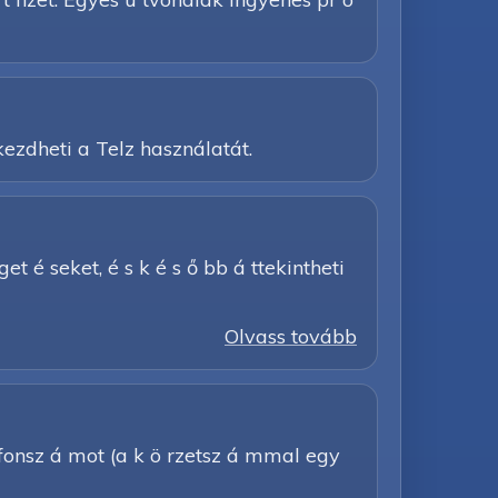
ezdheti a Telz használatát.
get é seket, é s k é s ő bb á ttekintheti
Olvass tovább
lefonsz á mot (a k ö rzetsz á mmal egy