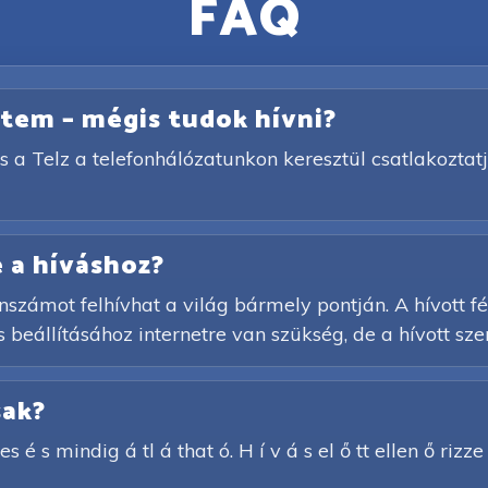
FAQ
netem – mégis tudok hívni?
s a Telz a telefonhálózatunkon keresztül csatlakoztatj
 a híváshoz?
számot felhívhat a világ bármely pontján. A hívott f
 beállításához internetre van szükség, de a hívott sze
sak?
s é s mindig á tl á that ó. H í v á s el ő tt ellen ő rizz