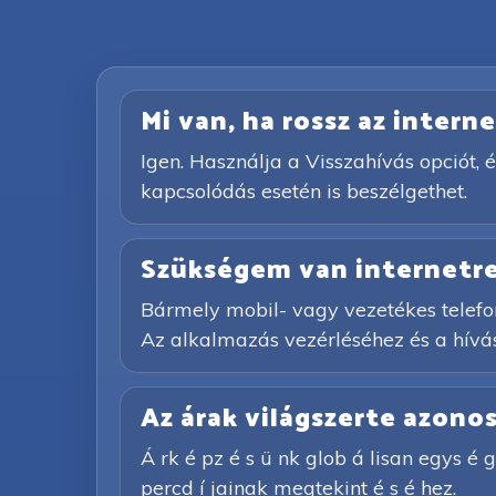
Mi van, ha rossz az inter
Igen. Használja a Visszahívás opciót, é
kapcsolódás esetén is beszélgethet.
Szükségem van internetre
Bármely mobil- vagy vezetékes telefon
Az alkalmazás vezérléséhez és a hívás
Az árak világszerte azono
Á rk é pz é s ü nk glob á lisan egys é ge
percd í jainak megtekint é s é hez.