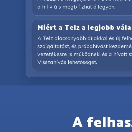
a h í v á s megb í zhat ó legyen.
Miért a Telz a legjobb vá
A Telz alacsonyabb díjakkal és új felh
szolgáltatást, és próbahívást kezdemény
vezetékesre is működnek, és a hívott 
Visszahívás lehetőséget.
A felhas