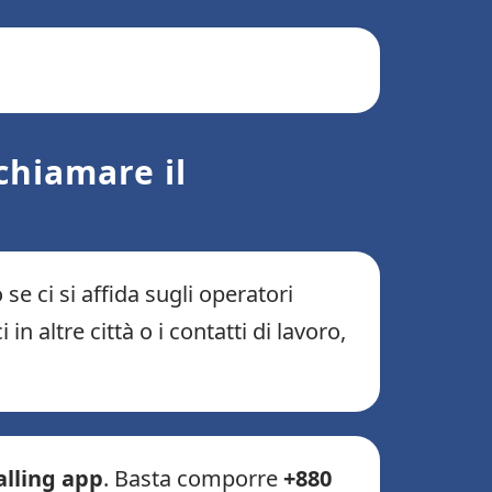
chiamare il
e ci si affida sugli operatori
n altre città o i contatti di lavoro,
alling app
. Basta comporre
+880