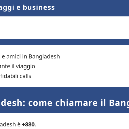
viaggi e business
i e amici in Bangladesh
ante il viaggio
idabili calls
adesh: come chiamare il Ban
gladesh è
+880
.