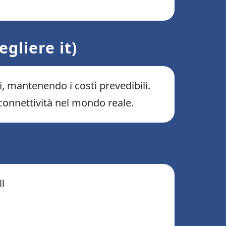
gliere it)
, mantenendo i costi prevedibili.
 connettività nel mondo reale.
ll