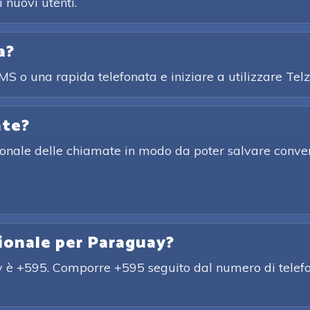
 nuovi utenti.
a?
SMS o una rapida telefonata e iniziare a utilizzare T
ate?
zionale delle chiamate in modo da poter salvare conver
zionale per Paraguay?
ay è +595. Comporre +595 seguito dal numero di telefo