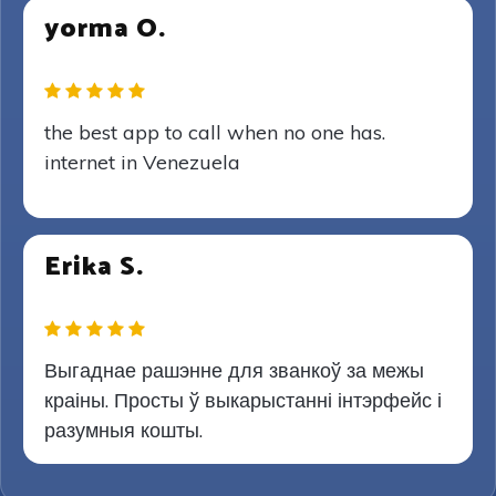
yorma O.
the best app to call when no one has.
internet in Venezuela
Erika S.
Выгаднае рашэнне для званкоў за межы
краіны. Просты ў выкарыстанні інтэрфейс і
разумныя кошты.