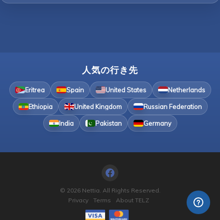
人気の行き先
Eritrea
Spain
United States
Netherlands
Ethiopia
United Kingdom
Russian Federation
India
Pakistan
Germany
© 2026 Nettia. All Rights Reserved.
Privacy
Terms
About TELZ