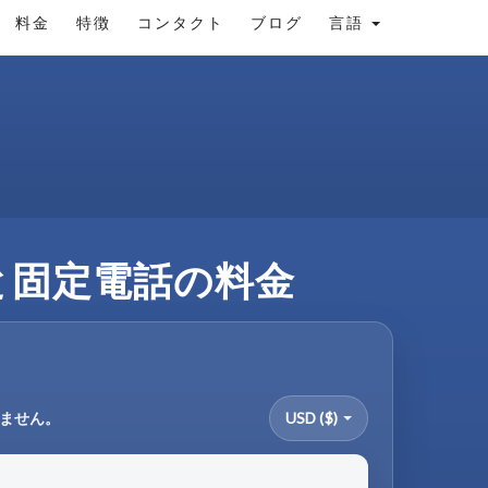
料金
特徴
コンタクト
ブログ
言語
電話と固定電話の料金
りません。
USD ($)