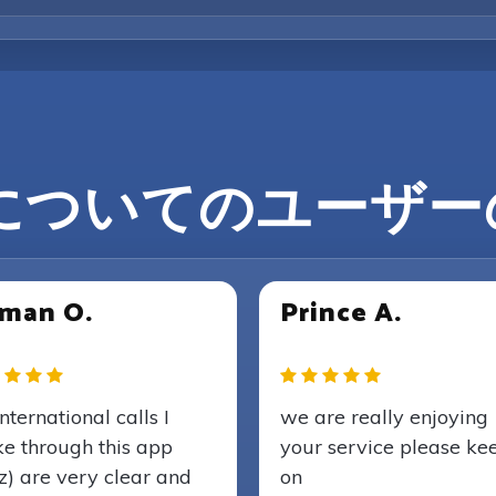
z についてのユーザ
man O.
Prince A.
international calls I
we are really enjoying
e through this app
your service please ke
z) are very clear and
on