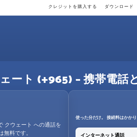
クレジットを購入する
ダウンロード
ート (+965) – 携帯
使った分だけ。 接続料はかか
で クウェート への通話を
は無料です。
インターネット通話