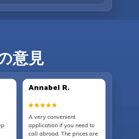
ーの意見
Annabel R.
A very convenient
ep
application if you need to
call abroad. The prices are