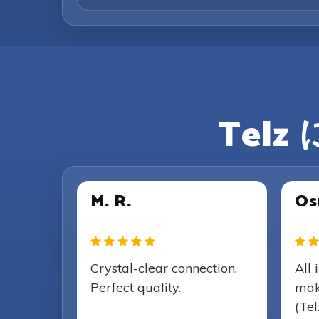
Tel
M. R.
Os
Crystal-clear connection.
All 
Perfect quality.
mak
(Tel