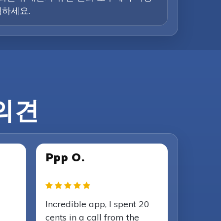
택하세요.
 의견
Ppp O.
Incredible app, I spent 20
cents in a call from the