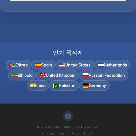
인기 목적지
Eritrea
Spain
United States
Netherlands
Ethiopia
United Kingdom
Russian Federation
India
Pakistan
Germany
© 2026 Nettia. All Rights Reserved.
Privacy
Terms
About TELZ