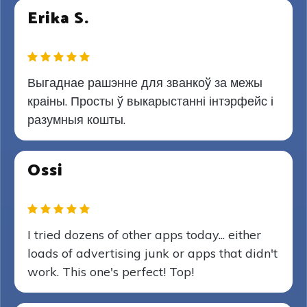
Erika S.
Выгаднае рашэнне для званкоў за межы
краіны. Просты ў выкарыстанні інтэрфейс і
разумныя кошты.
Ossi
I tried dozens of other apps today... either
loads of advertising junk or apps that didn't
work. This one's perfect! Top!