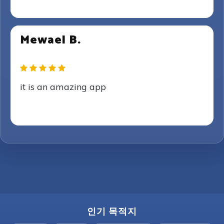
Mewael B.
it is an amazing app
인기 목적지