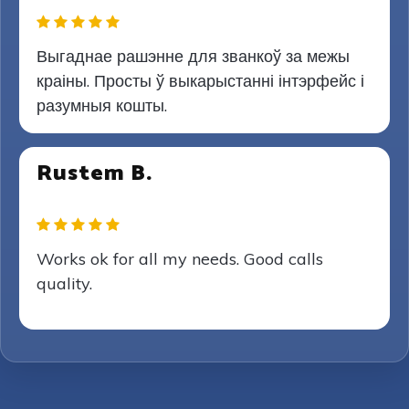
Выгаднае рашэнне для званкоў за межы
краіны. Просты ў выкарыстанні інтэрфейс і
разумныя кошты.
Rustem B.
Works ok for all my needs. Good calls
quality.