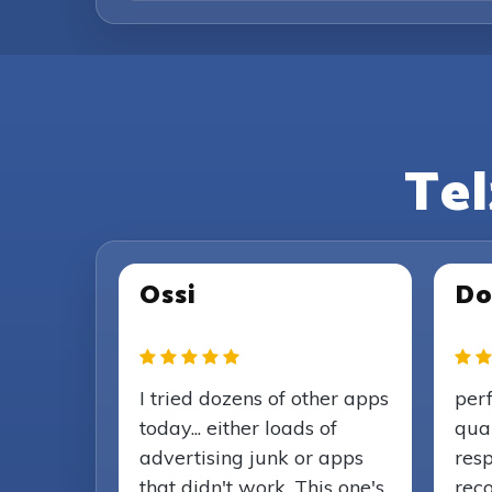
Te
Ossi
Do
I tried dozens of other apps
per
today... either loads of
qua
advertising junk or apps
resp
that didn't work. This one's
rec