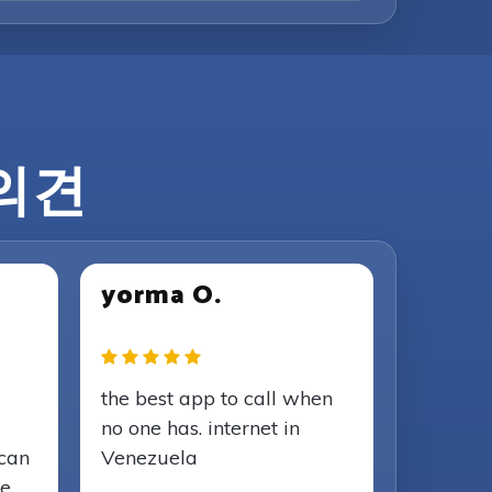
 의견
yorma O.
the best app to call when
no one has. internet in
 can
Venezuela
ce