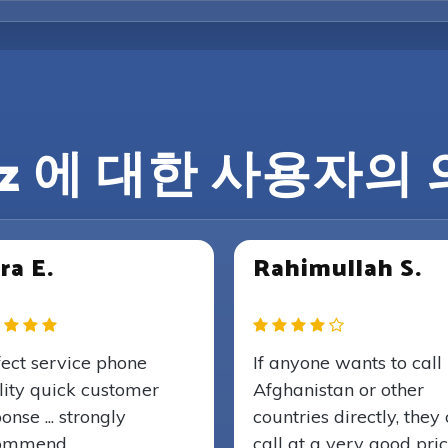
lz 에 대한 사용자의
ra E.
Rahimullah S.
fect service phone
If anyone wants to call
lity quick customer
Afghanistan or other
onse ... strongly
countries directly, they
ommend..
call at a very good pri