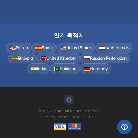
인기 목적지
Eritrea
Spain
United States
Netherlands
Ethiopia
United Kingdom
Russian Federation
India
Pakistan
Germany
© 2026 Nettia. All Rights Reserved.
Privacy
Terms
About TELZ