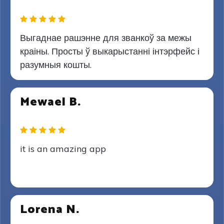
Выгаднае рашэнне для званкоў за межы
краіны. Просты ў выкарыстанні інтэрфейс і
разумныя кошты.
Mewael B.
it is an amazing app
Lorena N.