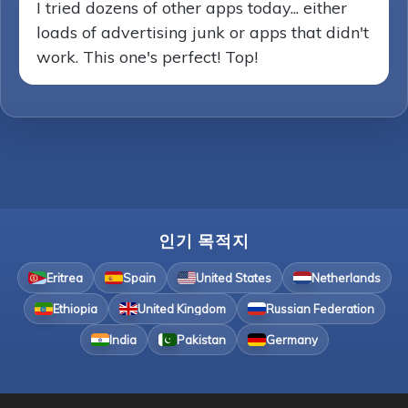
I tried dozens of other apps today... either
loads of advertising junk or apps that didn't
work. This one's perfect! Top!
인기 목적지
Eritrea
Spain
United States
Netherlands
Ethiopia
United Kingdom
Russian Federation
India
Pakistan
Germany