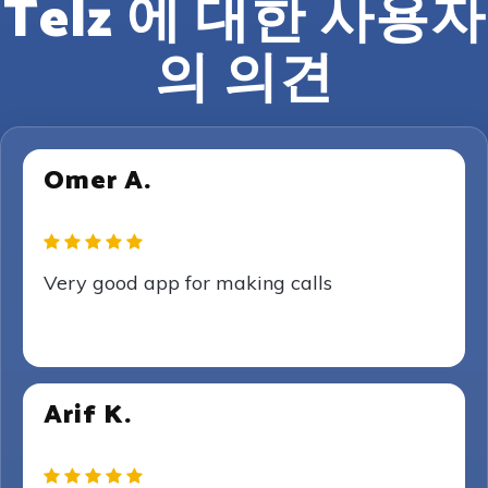
Telz 에 대한 사용자
의 의견
Omer A.
Very good app for making calls
Arif K.