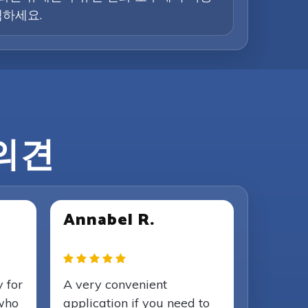
택하세요.
 의견
Annabel R.
y for
A very convenient
 who
application if you need to