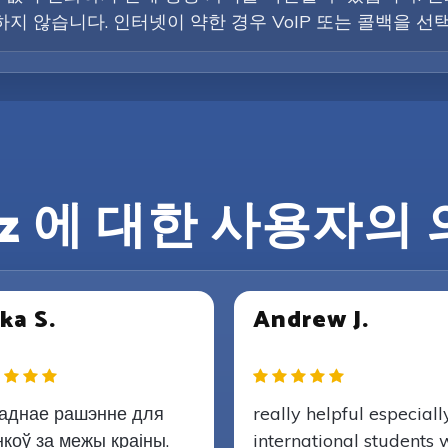
지 않습니다. 인터넷이 약한 경우 VoIP 또는 콜백을 선
lz 에 대한 사용자의
ka S.
Andrew J.
аднае рашэнне для
really helpful especiall
нкоў за межы краіны.
international students