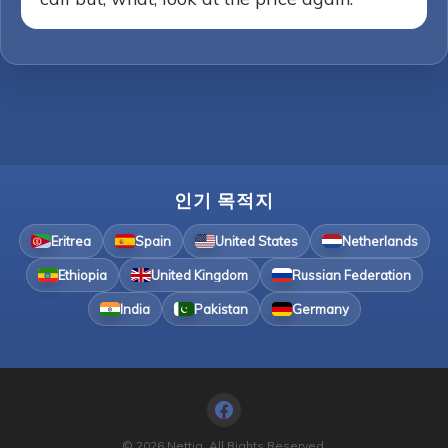
인기 목적지
Eritrea
Spain
United States
Netherlands
Ethiopia
United Kingdom
Russian Federation
India
Pakistan
Germany
© 2026 Nettia. All Rights Reserved.