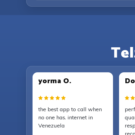
Te
yorma O.
Do
the best app to call when
per
no one has. internet in
qua
Venezuela
resp
rec