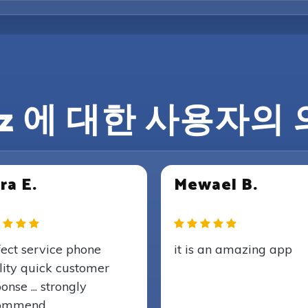
lz 에 대한 사용자의
ra E.
Mewael B.
fect service phone
it is an amazing app
lity quick customer
onse ... strongly
ommend..