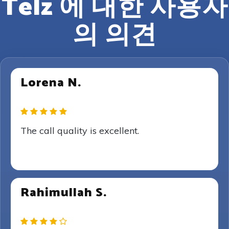
Telz 에 대한 사용자
의 의견
Lorena N.
The call quality is excellent.
Rahimullah S.