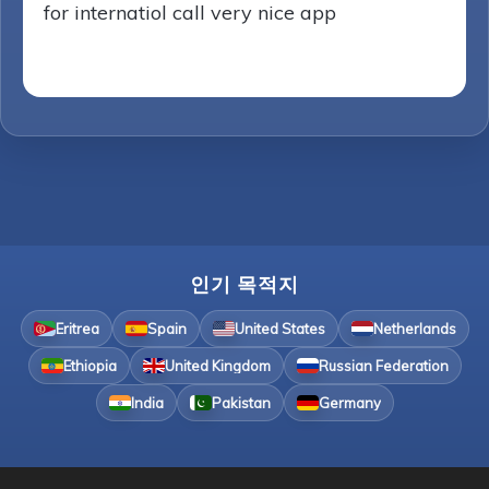
for internatiol call very nice app
인기 목적지
Eritrea
Spain
United States
Netherlands
Ethiopia
United Kingdom
Russian Federation
India
Pakistan
Germany