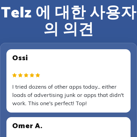
Telz 에 대한 사용자
의 의견
Ossi
I tried dozens of other apps today... either
loads of advertising junk or apps that didn't
work. This one's perfect! Top!
Omer A.