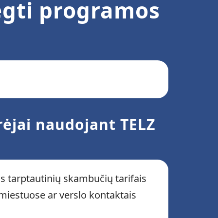
iegti programos
trėjai naudojant TELZ
ais tarptautinių skambučių tarifais
 miestuose ar verslo kontaktais