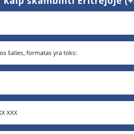
: kaip skambinti Eritrėjoje (
os šalies, formatas yra toks:
XXX XXX