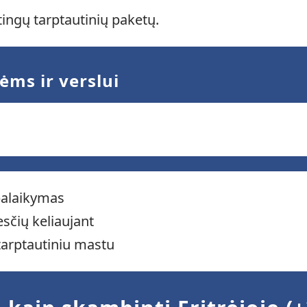
ėtingų tarptautinių paketų.
ėms ir verslui
 palaikymas
esčių keliaujant
 tarptautiniu mastu