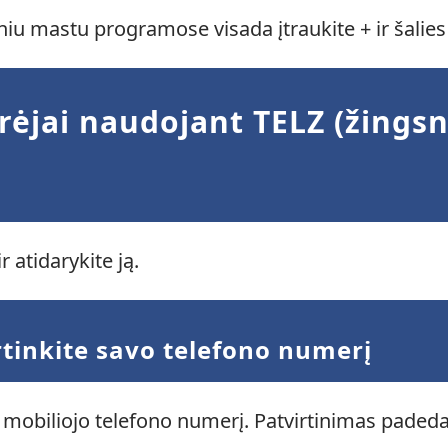
iu mastu programose visada įtraukite + ir šalies
rėjai naudojant TELZ (žingsn
 atidarykite ją.
rtinkite savo telefono numerį
mobiliojo telefono numerį. Patvirtinimas padeda 