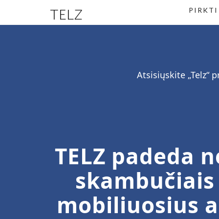
TELZ
PIRKTI
Atsisiųskite „Telz“
TELZ padeda ne
skambučiais į
mobiliuosius a