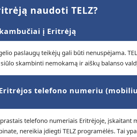
itrėją naudoti TELZ?
kambučiai į Eritrėją
lio paslaugų teikėjų gali būti nenuspėjama. TEL
s siūlo skambinti nemokamą ir aiškų balanso va
Eritrėjos telefono numeriu (mobiliu
astais telefono numeriais Eritrėjoje, įskaitant m
nate, nereikia įdiegti TELZ programėlės. Tai ypa