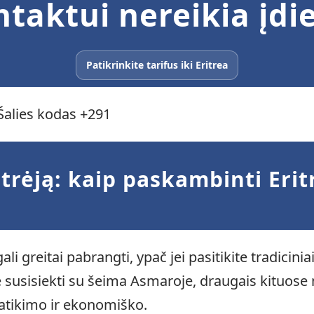
ntaktui nereikia įd
Patikrinkite tarifus iki Eritrea
 Šalies kodas +291
itrėją: kaip paskambinti Eri
ali greitai pabrangti, ypač jei pasitikite tradicini
te susisiekti su šeima Asmaroje, draugais kituose
patikimo ir ekonomiško.