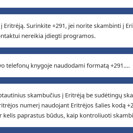
Eritrėją. Surinkite +291, jei norite skambinti į Er
ontaktui nereikia įdiegti programos.
savo telefonų knygoje naudodami formatą +291….
rptautinius skambučius į Eritrėją be sudėtingų 
 Eritrėjos numerį naudojant Eritrėjos šalies kodą 
r kelis paprastus būdus, kaip kontroliuoti skambi