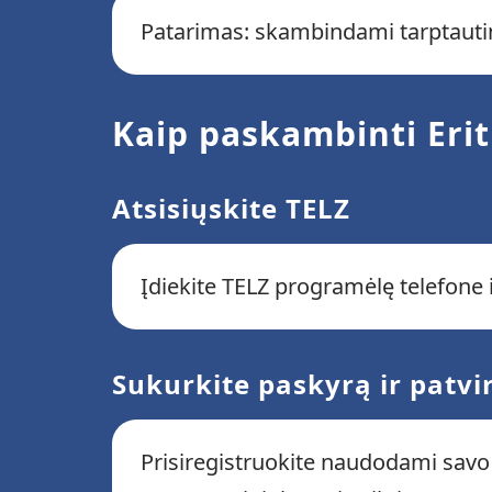
Patarimas: skambindami tarptautin
Kaip paskambinti Erit
Atsisiųskite TELZ
Įdiekite TELZ programėlę telefone ir
Sukurkite paskyrą ir patvi
Prisiregistruokite naudodami savo 