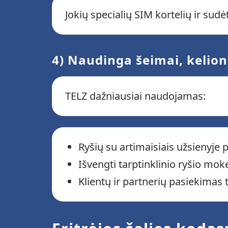
Jokių specialių SIM kortelių ir sud
4) Naudinga šeimai, kelion
TELZ dažniausiai naudojamas:
Ryšių su artimaisiais užsienyje
Išvengti tarptinklinio ryšio mok
Klientų ir partnerių pasiekimas