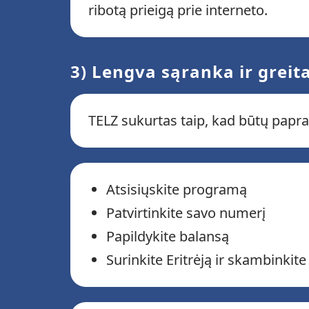
ribotą prieigą prie interneto.
3) Lengva sąranka ir grei
TELZ sukurtas taip, kad būtų papra
Atsisiųskite programą
Patvirtinkite savo numerį
Papildykite balansą
Surinkite Eritrėją ir skambinkite