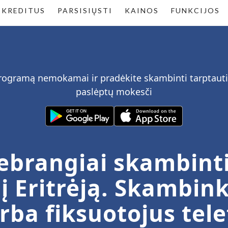
 KREDITUS
PARSISIŲSTI
KAINOS
FUNKCIJOS
 programą nemokamai ir pradėkite skambinti tarptau
paslėptų mokesči
brangiai skambinti
 Eritrėją. Skambinki
rba fiksuotojus te