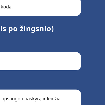
 kodą.
is po žingsnio)
apsaugoti paskyrą ir leidžia