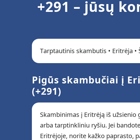
+291 – jūsų ko
Tarptautinis skambutis • Eritrėja •
Pigūs skambučiai į Er
(+291)
Skambinimas į Eritrėją iš užsienio g
arba tarptinkliniu ryšiu. Jei bando
Eritrėjoje, norite kažko paprasto, 