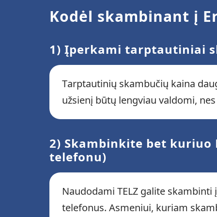
Kodėl skambinant į Er
1) Įperkami tarptautiniai s
Tarptautinių skambučių kaina dauge
užsienį būtų lengviau valdomi, ne
2) Skambinkite bet kuriuo 
telefonu)
Naudodami TELZ galite skambinti įpr
telefonus. Asmeniui, kuriam skambi