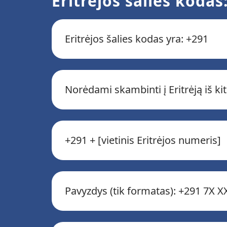
Eritrėjos šalies kodas
Eritrėjos šalies kodas yra: +291
Norėdami skambinti į Eritrėją iš kit
+291 + [vietinis Eritrėjos numeris]
Pavyzdys (tik formatas): +291 7X 