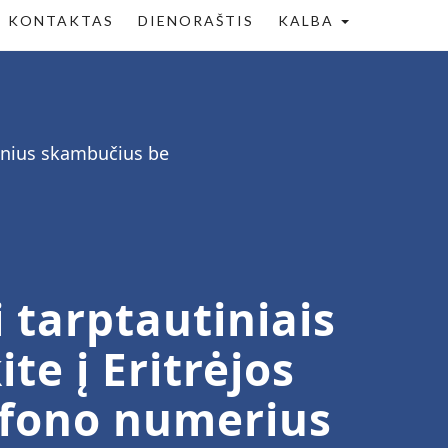
KONTAKTAS
DIENORAŠTIS
KALBA
tinius skambučius be
 tarptautiniais
te į Eritrėjos
lefono numerius