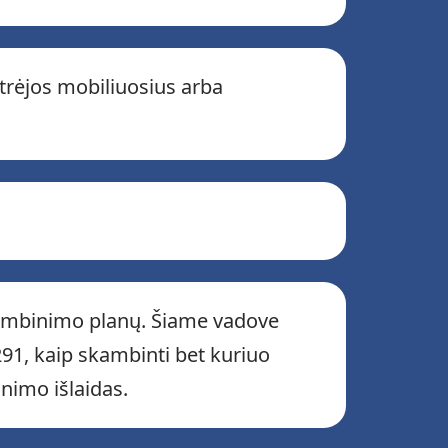
itrėjos mobiliuosius arba
skambinimo planų. Šiame vadove
+291, kaip skambinti bet kuriuo
nimo išlaidas.