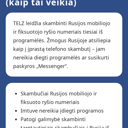
(kaip tai veikia)
TELZ leidžia skambinti Rusijos mobiliojo
ir fiksuotojo ryšio numeriais tiesiai iš
programėlės. Žmogus Rusijoje atsiliepia
kaip į įprastą telefono skambutį – jam
nereikia diegti programėlės ar susikurti
paskyros „Messenger“.
Skambučiai Rusijos mobiliojo ir
fiksuoto ryšio numeriais
Imtuve nereikia įdiegti programos
Patogi galimybė skambinti
tarptautiniais skambučiais į Rusiją iš