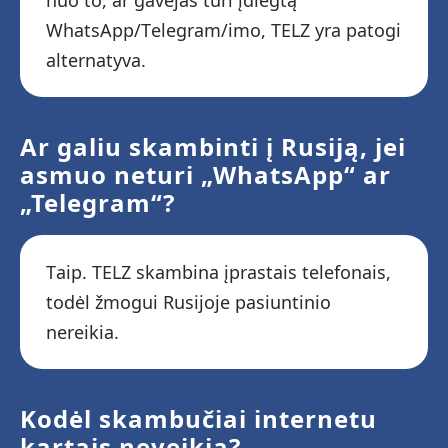
nuo to, ar gavėjas turi įdiegtą
WhatsApp/Telegram/imo, TELZ yra patogi
alternatyva.
Ar galiu skambinti į Rusiją, jei
asmuo neturi „WhatsApp“ ar
„Telegram“?
Taip. TELZ skambina įprastais telefonais,
todėl žmogui Rusijoje pasiuntinio
nereikia.
Kodėl skambučiai internetu
kartais neveikia?