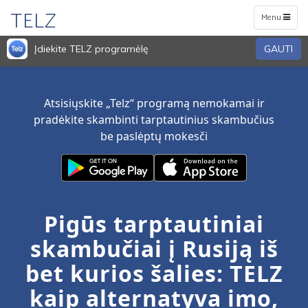
TELZ
Toggle
Menu
navigation
Įdiekite TELZ programėlę
GAUTI
Atsisiųskite „Telz“ programą nemokamai ir
pradėkite skambinti tarptautinius skambučius
be paslėptų mokesči
Pigūs tarptautiniai
skambučiai į Rusiją iš
bet kurios šalies: TELZ
kaip alternatyva imo,