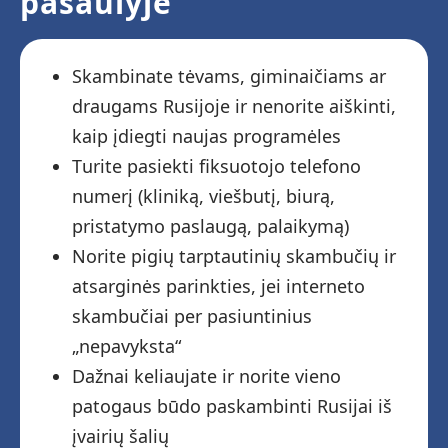
pasaulyje
Skambinate tėvams, giminaičiams ar
draugams Rusijoje ir nenorite aiškinti,
kaip įdiegti naujas programėles
Turite pasiekti fiksuotojo telefono
numerį (kliniką, viešbutį, biurą,
pristatymo paslaugą, palaikymą)
Norite pigių tarptautinių skambučių ir
atsarginės parinkties, jei interneto
skambučiai per pasiuntinius
„nepavyksta“
Dažnai keliaujate ir norite vieno
patogaus būdo paskambinti Rusijai iš
įvairių šalių