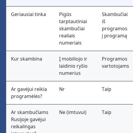
Geriausiai tinka
Pigūs
Skambučiai
tarptautiniai
iš
skambučiai
programos
realiais
į programą
numeriais
Kur skambina
Į mobiliojo ir
Programos
laidinio ryšio
vartotojams
numerius
Ar gavėjui reikia
Nr
Taip
programėlės?
Ar skambučiams
Ne (imtuvui)
Taip
Rusijoje gavėjui
reikalingas