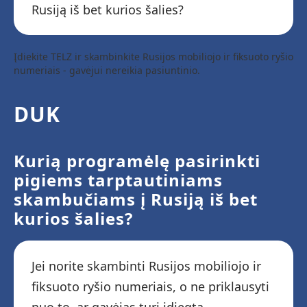
Rusiją iš bet kurios šalies?
Įdiekite TELZ ir skambinkite Rusijos mobiliojo ir fiksuoto ryšio
numeriais - gavėjui nereikia pasiuntinio.
DUK
Kurią programėlę pasirinkti
pigiems tarptautiniams
skambučiams į Rusiją iš bet
kurios šalies?
Jei norite skambinti Rusijos mobiliojo ir
fiksuoto ryšio numeriais, o ne priklausyti