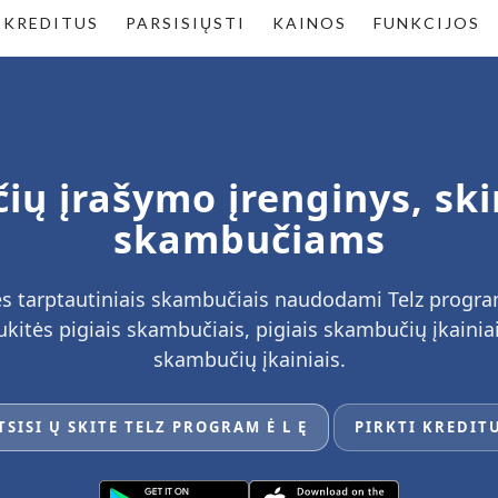
 KREDITUS
PARSISIŲSTI
KAINOS
FUNKCIJOS
ių įrašymo įrenginys, ski
skambučiams
 tarptautiniais skambučiais naudodami Telz programėl
itės pigiais skambučiais, pigiais skambučių įkainiais
skambučių įkainiais.
TSISI Ų SKITE TELZ PROGRAM Ė L Ę
PIRKTI KREDIT