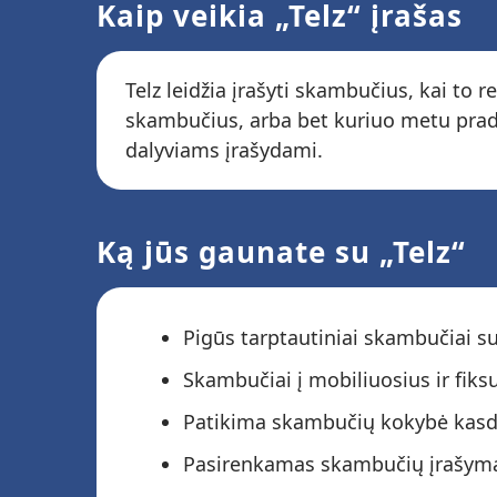
Kaip veikia „Telz“ įrašas
Telz leidžia įrašyti skambučius, kai to
skambučius, arba bet kuriuo metu pradė
dalyviams įrašydami.
Ką jūs gaunate su „Telz“
Pigūs tarptautiniai skambučiai su
Skambučiai į mobiliuosius ir fiks
Patikima skambučių kokybė kas
Pasirenkamas skambučių įrašym