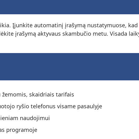
 reikia. Įjunkite automatinį įrašymą nustatymuose, k
kite įrašymą aktyvaus skambučio metu. Visada laikyk
 žemomis, skaidriais tarifais
uotojo ryšio telefonus visame pasaulyje
dieniam naudojimui
as programoje