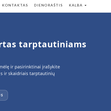
KONTAKTAS
DIENORAŠTIS
KALBA
rtas tarptautiniams
ę ir pasirinktinai įrašykite
 ir skaidriais tarptautinių
US