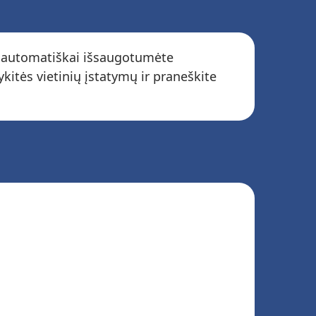
ad automatiškai išsaugotumėte
itės vietinių įstatymų ir praneškite