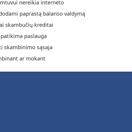
imtuvui nereikia interneto
audodami paprastą balanso valdymą
i skambučių kreditai
 patikima paslauga
oti skambinimo sąsaja
ambinant ar mokant