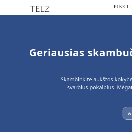
TELZ
PIRKTI
Geriausias skambuč
Skambinkite aukštos kokybės
svarbius pokalbius. Mėgauk
A