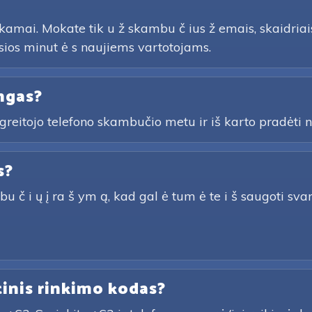
amai. Mokate tik u ž skambu č ius ž emais, skaidriais 
os minut ė s naujiems vartotojams.
ngas?
greitojo telefono skambučio metu ir iš karto pradėti na
s?
 i ų į ra š ym ą, kad gal ė tum ė te i š saugoti svarbiu
tinis rinkimo kodas?