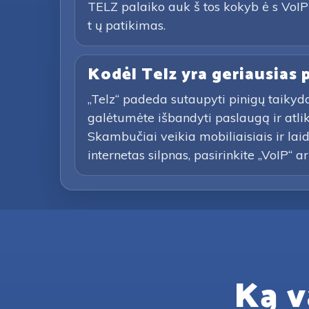
TELZ palaiko auk š tos kokyb ė s VoIP s
t ų patikimas.
Kodėl Telz yra geriausias
„Telz“ padeda sutaupyti pinigų taikyd
galėtumėte išbandyti paslaugą ir atl
Skambučiai veikia mobiliaisiais ir lai
internetas silpnas, pasirinkite „VoIP“ a
Ką v