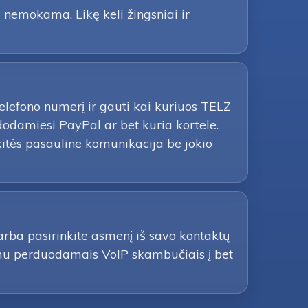
 nemokama. Likę keli žingsniai ir
 telefono numerį ir gauti kai kuriuos TELZ
dodamiesi PayPal ar bet kuria kortele.
itės pasauline komunikacija be jokio
arba pasirinkite asmenį iš savo kontaktų
škumu perduodamais VoIP skambučiais į bet