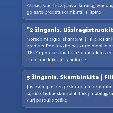
Atsisiųskite TELZ į savo išmanųjį telef
galėsite pradėti skambinti į Filipinai.
"2 žingsnis. Užsiregistruoki
Norėdami pigiai skambinti į Filipinai ar k
kreditus. Papildykite bet kurio mobilio
TELZ apmokestina tik už panaudotas minu
galiojimo laiko jūsų balanse.
3 žingsnis. Skambinkite į Fi
Jūs esate pasirengę skambinti tarptautin
sąrašo. Galite skambinti tiek į mobilųjį,
kurį pasaulio tašką!