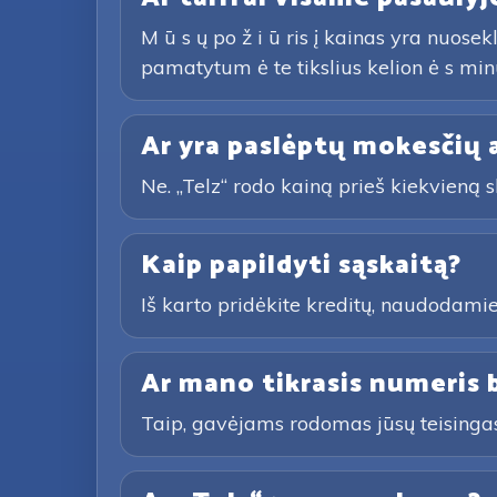
M ū s ų po ž i ū ris į kainas yra nuos
pamatytum ė te tikslius kelion ė s minu
Ar yra paslėptų mokesčių 
Ne. „Telz“ rodo kainą prieš kiekvieną
Kaip papildyti sąskaitą?
Iš karto pridėkite kreditų, naudodami
Ar mano tikrasis numeris
Taip, gavėjams rodomas jūsų teisingas