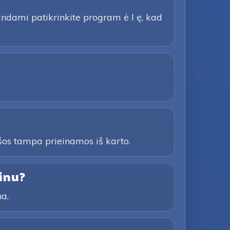
bindami patikrinkite program ė l ę, kad
šos tampa prieinamos iš karto.
inu?
na.