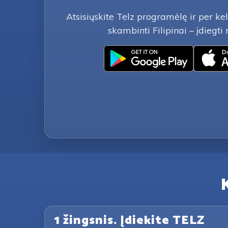
Atsisiųskite Telz programėlę ir per ke
skambinti Filipinai – įdiegt
K
1 žingsnis. Įdiekite TELZ