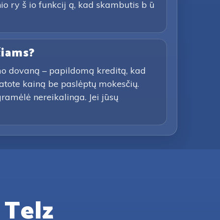
io ry š io funkcij ą, kad skambutis b ū
čiams?
imo dovaną – papildomą kreditą, kad
atote kainą be paslėptų mokesčių.
gramėlė nereikalinga. Jei jūsų
 Telz