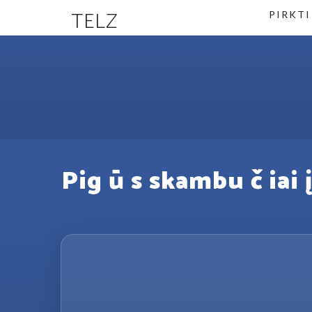
TELZ
PIRKTI
Pig ū s skambu č iai į