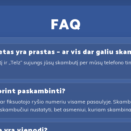
FAQ
tas yra prastas – ar vis dar galiu ska
ir „Telz“ sujungs jūsų skambutį per mūsų telefono tinkl
orint paskambinti?
 ar fiksuotojo ryšio numeriu visame pasaulyje. Skamb
r skambučiui nustatyti, bet asmeniui, kuriam skambinat
e yra vienodi?