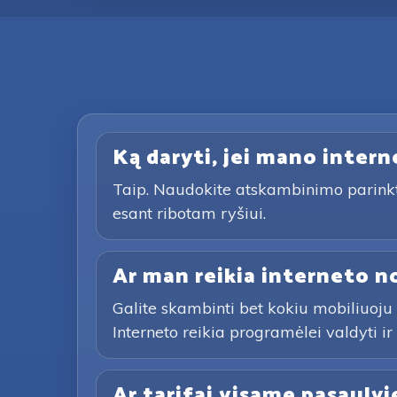
Ką daryti, jei mano interne
Taip. Naudokite atskambinimo parinktį 
esant ribotam ryšiui.
Ar man reikia interneto n
Galite skambinti bet kokiu mobiliuoju
Interneto reikia programėlei valdyti i
Ar tarifai visame pasaulyj