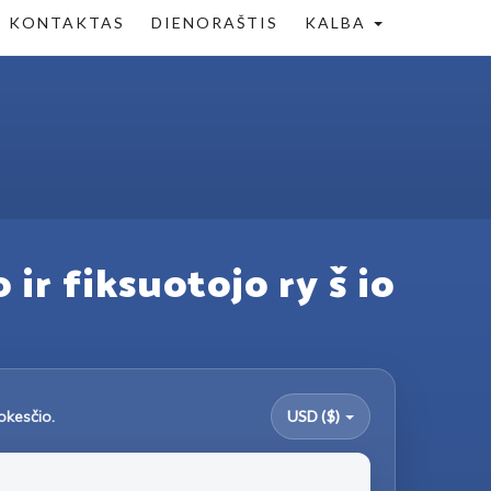
KONTAKTAS
DIENORAŠTIS
KALBA
o ir fiksuotojo ry š io
okesčio.
USD ($)