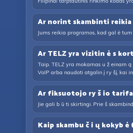
Filipinai tarptautinis rinkimo kodas yra 
Ar norint skambinti reikia
Jums reikia programos, kad gal ė tum 
Ar TELZ yra vizitin ė s kor
Taip. TELZ yra mokamas u ž einam ą j į 
VoIP arba naudoti atgalin į ry šį, kai i
Ar fiksuotojo ry š io tarifa
Jie gali b ū ti skirtingi. Prie š skambind
Kaip skambu č i ų kokyb ė 