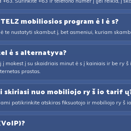
+63. Surinkite +63 ir telefono numer į (jei reikia, į ska
 TELZ mobiliosios program ė l ė s?
ė te nustatyti skambut į, bet asmeniui, kuriam skamb
tel ė s alternatyva?
mokest į su skaidriais minut ė s į kainiais ir be ry š 
nternetas prastas.
i skiriasi nuo mobiliojo ry š io tarif ų
ami patikrinkite atskiras fiksuotojo ir mobiliojo ry š io e
(VoIP)?