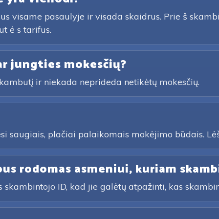
eklus visame pasaulyje ir visada skaidrus. Prie š skam
t ė s tarifus.
ar jungties mokesčių?
 skambutį ir niekada neprideda netikėtų mokesčių.
esi saugiais, plačiai palaikomais mokėjimo būdais. Lė
 bus rodomas asmeniui, kuriam skamb
 skambintojo ID, kad jie galėtų atpažinti, kas skambi