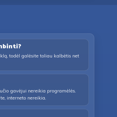
mbinti?
ą, todėl galėsite toliau kalbėtis net
učio gavėjui nereikia programėlės.
e, interneto nereikia.