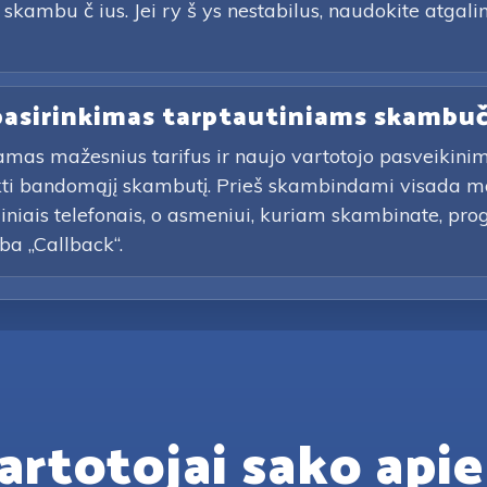
kambu č ius. Jei ry š ys nestabilus, naudokite atgalin
 pasirinkimas tarptautiniams skambu
amas mažesnius tarifus ir naujo vartotojo pasveikin
ikti bandomąjį skambutį. Prieš skambindami visada m
diniais telefonais, o asmeniui, kuriam skambinate, pro
rba „Callback“.
artotojai sako apie