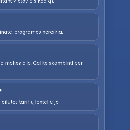
itant vietov ė s kod ą).
inate, programos nereikia.
io mokes č io. Galite skambinti per
?
ilutes tarif ų lentel ė je.