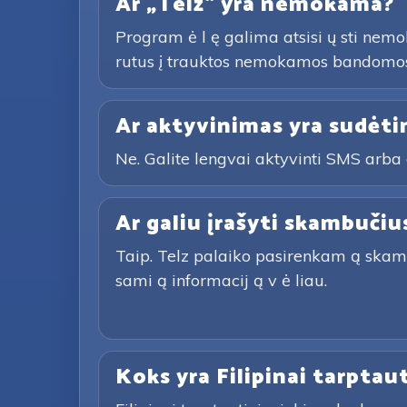
Ar „Telz“ yra nemokama?
Program ė l ę galima atsisi ų sti nemok
rutus į trauktos nemokamos bandomosi
Ar aktyvinimas yra sudėti
Ne. Galite lengvai aktyvinti SMS arba 
Ar galiu įrašyti skambučiu
Taip. Telz palaiko pasirenkam ą skambu č
sami ą informacij ą v ė liau.
Koks yra Filipinai tarptau