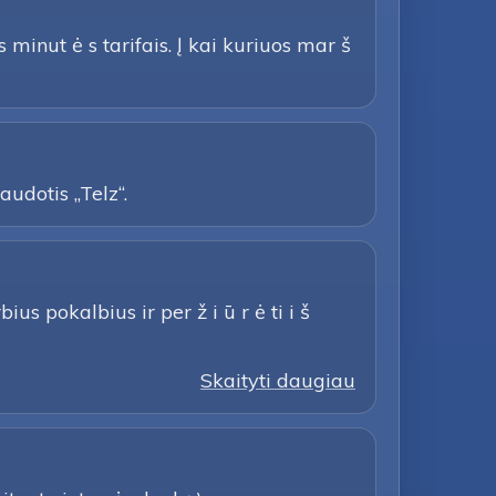
minut ė s tarifais. Į kai kuriuos mar š
udotis „Telz“.
s pokalbius ir per ž i ū r ė ti i š
Skaityti daugiau