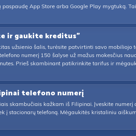
oną paspaudę App Store arba Google Play mygtuką. Tai
te ir gaukite kreditus"
itas užsienio šalis, turėsite patvirtinti savo mobiliojo
jo telefono numerį 150 šalyse už mažus mokesčius nau
tes. Prieš skambinant patikrinkite tarifus ir mėgauk
lipinai telefono numerį
iais skambučiais kažkam iš Filipinai. Įveskite numerį 
 tiek į stacionarų telefoną. Mėgaukitės kristaliniu ai