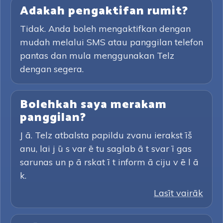
Adakah pengaktifan rumit?
Tidak. Anda boleh mengaktifkan dengan
mudah melalui SMS atau panggilan telefon
pantas dan mula menggunakan Telz
dengan segera.
Bolehkah saya merakam
panggilan?
J ā. Telz atbalsta papildu zvanu ierakst īš
anu, lai j ū s var ē tu saglab ā t svar ī gas
sarunas un p ā rskat ī t inform ā ciju v ē l ā
k.
Lasīt vairāk