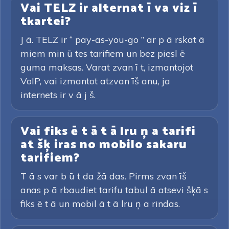
Vai TELZ ir alternat ī va viz ī
tkartei?
J ā. TELZ ir “ pay-as-you-go ” ar p ā rskat ā
miem min ū tes tarifiem un bez piesl ē
guma maksas. Varat zvan ī t, izmantojot
VoIP, vai izmantot atzvan īš anu, ja
internets ir v ā j š.
Vai fiks ē t ā t ā lru ņ a tarifi
at šķ iras no mobilo sakaru
tarifiem?
T ā s var b ū t da žā das. Pirms zvan īš
anas p ā rbaudiet tarifu tabul ā atsevi šķā s
fiks ē t ā un mobil ā t ā lru ņ a rindas.