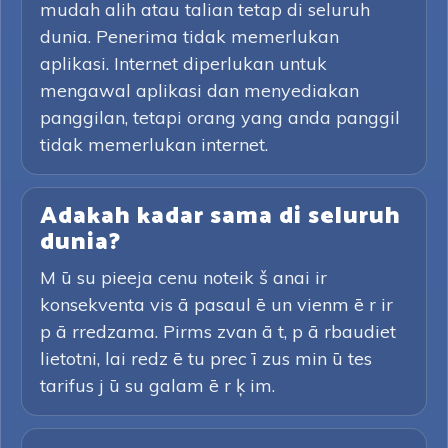
mudah alih atau talian tetap di seluruh
dunia. Penerima tidak memerlukan
aplikasi. Internet diperlukan untuk
mengawal aplikasi dan menyediakan
panggilan, tetapi orang yang anda panggil
tidak memerlukan internet.
Adakah kadar sama di seluruh
dunia?
M ū su pieeja cenu noteik š anai ir
konsekventa vis ā pasaul ē un vienm ē r ir
p ā rredzama. Pirms zvan ā t, p ā rbaudiet
lietotni, lai redz ē tu prec ī zus min ū tes
tarifus j ū su galam ē r ķ im.