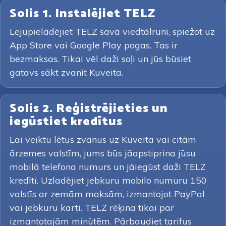
Solis 1. Instalējiet TELZ
Lejupielādējiet TELZ savā viedtālrunī, spiežot uz
App Store vai Google Play pogas. Tas ir
bezmaksas. Tikai vēl daži soļi un jūs būsiet
gatavs sākt zvanīt Kuveita.
Solis 2. Reģistrējieties un
iegūstiet kredītus
Lai veiktu lētus zvanus uz Kuveita vai citām
ārzemes valstīm, jums būs jāapstiprina jūsu
mobilā telefona numurs un jāiegūst daži TELZ
kredīti. Uzladējiet jebkuru mobilo numuru 150
valstīs ar zemām maksām, izmantojot PayPal
vai jebkuru karti. TELZ rēķina tikai par
izmantotajām minūtēm. Pārbaudiet tarifus