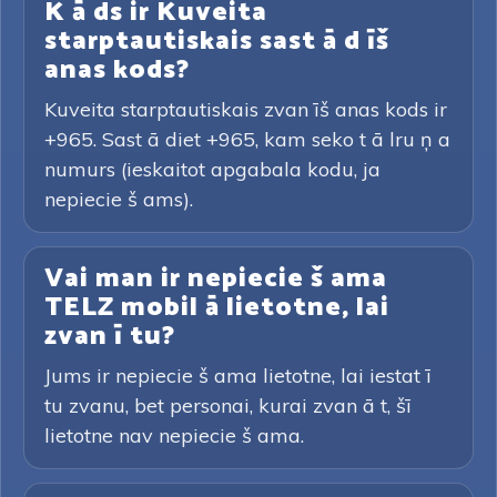
K ā ds ir Kuveita
starptautiskais sast ā d īš
anas kods?
Kuveita starptautiskais zvan īš anas kods ir
+965. Sast ā diet +965, kam seko t ā lru ņ a
numurs (ieskaitot apgabala kodu, ja
nepiecie š ams).
Vai man ir nepiecie š ama
TELZ mobil ā lietotne, lai
zvan ī tu?
Jums ir nepiecie š ama lietotne, lai iestat ī
tu zvanu, bet personai, kurai zvan ā t, šī
lietotne nav nepiecie š ama.