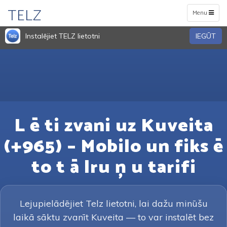
TELZ
Toggle
Menu
navigation
Instalējiet TELZ lietotni
IEGŪT
L ē ti zvani uz Kuveita
(+965) – Mobilo un fiks ē
to t ā lru ņ u tarifi
Lejupielādējiet Telz lietotni, lai dažu minūšu
laikā sāktu zvanīt Kuveita — to var instalēt bez