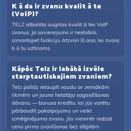
K ā da ir zvanu kvalit ā te
(VoIP)?
TELZ atbalsta augstas kvalit ā tes VoIP
zvanus. Ja savienojums ir nestabils,
izmantojiet funkciju Atzvan īš ana, lai zvans
b ū tu uzticams.
Kāpēc Telz ir labākā izvēle
starptautiskajiem zvaniem?
Telz palīdz ietaupīt naudu ar zemākām
likmēm un jauna lietotāja sagaidīšanas
dāvanu — bonusa kredītu, lai jūs varētu
pārbaudīt pakalpojumu un veikt
izmēģinājuma zvanu. Jūs vienmēr redzat
cenu pirms zvanīšanas bez slēptām