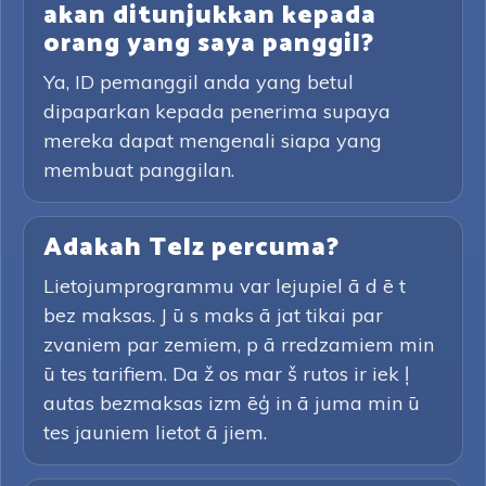
akan ditunjukkan kepada
orang yang saya panggil?
Ya, ID pemanggil anda yang betul
dipaparkan kepada penerima supaya
mereka dapat mengenali siapa yang
membuat panggilan.
Adakah Telz percuma?
Lietojumprogrammu var lejupiel ā d ē t
bez maksas. J ū s maks ā jat tikai par
zvaniem par zemiem, p ā rredzamiem min
ū tes tarifiem. Da ž os mar š rutos ir iek ļ
autas bezmaksas izm ēģ in ā juma min ū
tes jauniem lietot ā jiem.