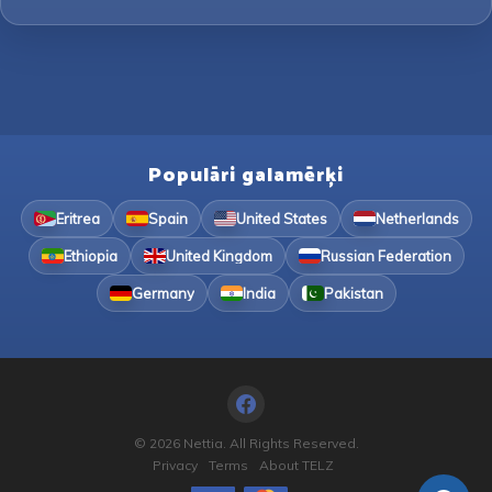
Populāri galamērķi
Eritrea
Spain
United States
Netherlands
Ethiopia
United Kingdom
Russian Federation
Germany
India
Pakistan
© 2026 Nettia. All Rights Reserved.
Privacy
Terms
About TELZ