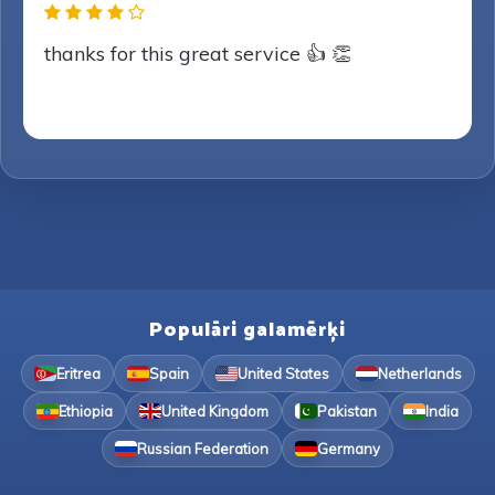
thanks for this great service 👍 👏
Populāri galamērķi
Eritrea
Spain
United States
Netherlands
Ethiopia
United Kingdom
Pakistan
India
Russian Federation
Germany