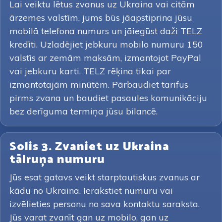
Lai veiktu lētus zvanus uz Ukraina vai citām
ārzemes valstīm, jums būs jāapstiprina jūsu
mobilā telefona numurs un jāiegūst daži TELZ
kredīti. Uzladējiet jebkuru mobilo numuru 150
valstīs ar zemām maksām, izmantojot PayPal
vai jebkuru karti. TELZ rēķina tikai par
izmantotajām minūtēm. Pārbaudiet tarifus
pirms zvana un baudiet pasaules komunikāciju
bez derīguma termiņa jūsu bilancē.
Solis 3. Zvaniet uz Ukraina
tālruņa numuru
Jūs esat gatavs veikt starptautiskus zvanus ar
kādu no Ukraina. Ierakstiet numuru vai
izvēlieties personu no sava kontaktu saraksta.
Jūs varat zvanīt gan uz mobilo, gan uz