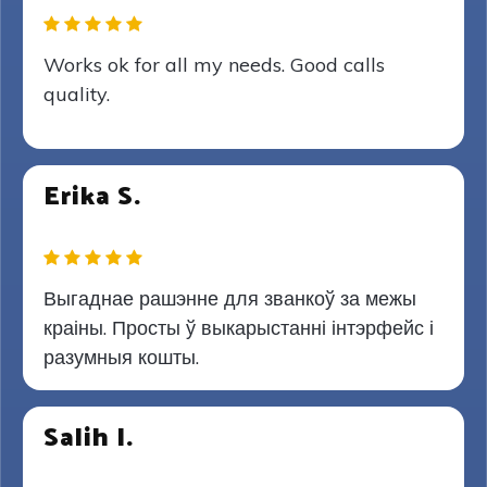
Works ok for all my needs. Good calls
quality.
Erika S.
Выгаднае рашэнне для званкоў за межы
краіны. Просты ў выкарыстанні інтэрфейс і
разумныя кошты.
Salih I.