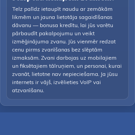
Telz palīdz ietaupīt naudu ar zemākām
likmēm un jauna lietotāja sagaidīšanas
dāvanu — bonusa kredītu, lai jūs varētu
pārbaudīt pakalpojumu un veikt
izmēģinājuma zvanu. Jūs vienmēr redzat
cenu pirms zvanīšanas bez slēptām
izmaksām. Zvani darbojas uz mobilajiem
un fiksētajiem tālruņiem, un personai, kurai
zvanāt, lietotne nav nepieciešama. Ja jūsu
internets ir vājš, izvēlieties VoIP vai
atzvanīšanu.