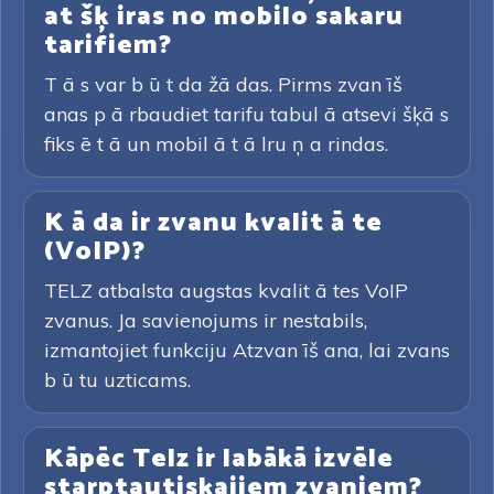
at šķ iras no mobilo sakaru
tarifiem?
T ā s var b ū t da žā das. Pirms zvan īš
anas p ā rbaudiet tarifu tabul ā atsevi šķā s
fiks ē t ā un mobil ā t ā lru ņ a rindas.
K ā da ir zvanu kvalit ā te
(VoIP)?
TELZ atbalsta augstas kvalit ā tes VoIP
zvanus. Ja savienojums ir nestabils,
izmantojiet funkciju Atzvan īš ana, lai zvans
b ū tu uzticams.
Kāpēc Telz ir labākā izvēle
starptautiskajiem zvaniem?