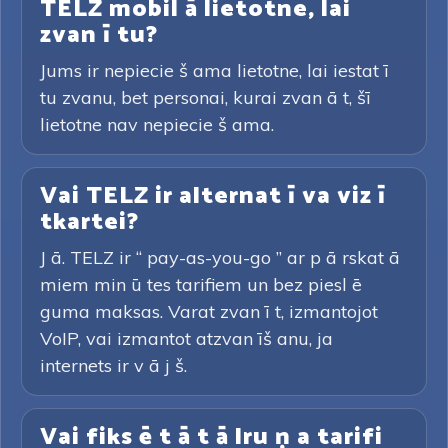
TELZ mobil ā lietotne, lai
zvan ī tu?
Jums ir nepiecie š ama lietotne, lai iestat ī
tu zvanu, bet personai, kurai zvan ā t, šī
lietotne nav nepiecie š ama.
Vai TELZ ir alternat ī va viz ī
tkartei?
J ā. TELZ ir “ pay-as-you-go ” ar p ā rskat ā
miem min ū tes tarifiem un bez piesl ē
guma maksas. Varat zvan ī t, izmantojot
VoIP, vai izmantot atzvan īš anu, ja
internets ir v ā j š.
Vai fiks ē t ā t ā lru ņ a tarifi