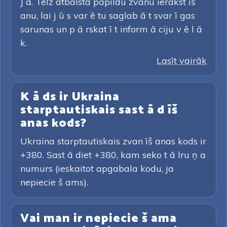
J ā. Telz atbalsta papildu zvanu ierakst īš
anu, lai j ū s var ē tu saglab ā t svar ī gas
sarunas un p ā rskat ī t inform ā ciju v ē l ā
k.
Lasīt vairāk
K ā ds ir Ukraina
starptautiskais sast ā d īš
anas kods?
Ukraina starptautiskais zvan īš anas kods ir
+380. Sast ā diet +380, kam seko t ā lru ņ a
numurs (ieskaitot apgabala kodu, ja
nepiecie š ams).
Vai man ir nepiecie š ama