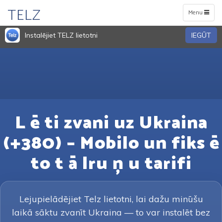
TELZ
Toggle
Menu
navigation
Instalējiet TELZ lietotni
IEGŪT
L ē ti zvani uz Ukraina
(+380) – Mobilo un fiks ē
to t ā lru ņ u tarifi
Lejupielādējiet Telz lietotni, lai dažu minūšu
laikā sāktu zvanīt Ukraina — to var instalēt bez