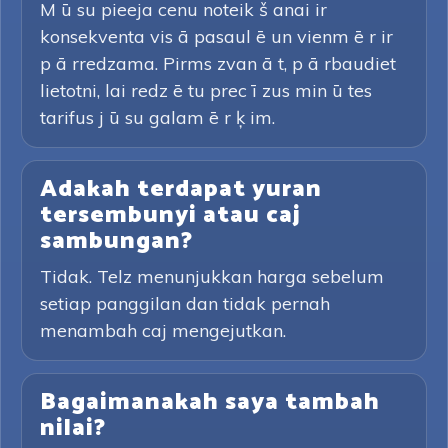
M ū su pieeja cenu noteik š anai ir
konsekventa vis ā pasaul ē un vienm ē r ir
p ā rredzama. Pirms zvan ā t, p ā rbaudiet
lietotni, lai redz ē tu prec ī zus min ū tes
tarifus j ū su galam ē r ķ im.
Adakah terdapat yuran
tersembunyi atau caj
sambungan?
Tidak. Telz menunjukkan harga sebelum
setiap panggilan dan tidak pernah
menambah caj mengejutkan.
Bagaimanakah saya tambah
nilai?