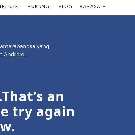
IRI-CIRI
HUBUNGI
BLOG
BAHASA
 antarabangsa yang
n Android.
.That’s an
se try again
ow.