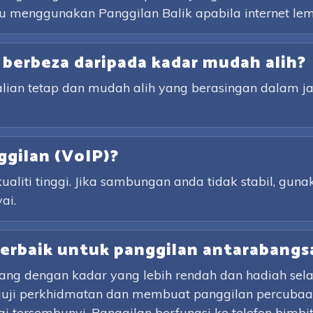
 menggunakan Panggilan Balik apabila internet lem
 berbeza daripada kadar mudah alih?
talian tetap dan mudah alih yang berasingan dalam
ggilan (VoIP)?
liti tinggi. Jika sambungan anda tidak stabil, guna
ai.
terbaik untuk panggilan antarabangs
ng dengan kadar yang lebih rendah dan hadiah se
guji perkhidmatan dan membuat panggilan percubaan
tersembunyi. Panggilan berfungsi ke telefon bimbit 