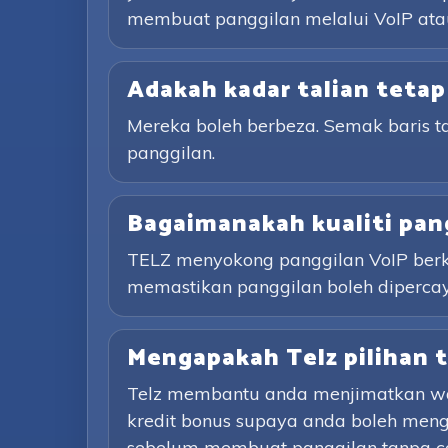
membuat panggilan melalui VoIP atau
Adakah kadar talian tetap
Mereka boleh berbeza. Semak baris 
panggilan.
Bagaimanakah kualiti pan
TELZ menyokong panggilan VoIP berkua
memastikan panggilan boleh dipercay
Mengapakah Telz pilihan 
Telz membantu anda menjimatkan wa
kredit bonus supaya anda boleh men
sebelum membuat panggilan tanpa caj 