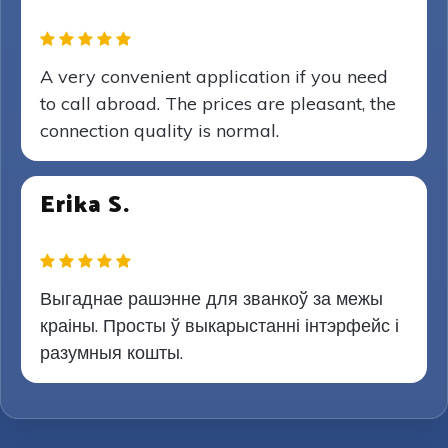
A very convenient application if you need
to call abroad. The prices are pleasant, the
connection quality is normal.
Erika S.
Выгаднае рашэнне для званкоў за межы
краіны. Просты ў выкарыстанні інтэрфейс і
разумныя кошты.