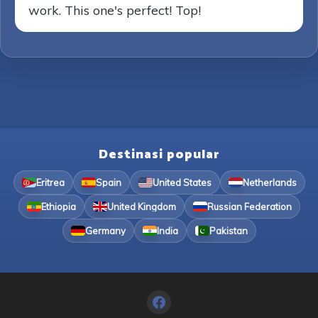
work. This one's perfect! Top!
Destinasi popular
Eritrea
Spain
United States
Netherlands
Ethiopia
United Kingdom
Russian Federation
Germany
India
Pakistan