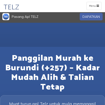
TELZ
Toggle
Menu
navigation
Pasang Apl TELZ
DAPATKAN
Panggilan Murah ke
Burundi (+257) – Kadar
Mudah Alih & Talian
Tetap
Muat turun apl Telz untuk mula memanggil