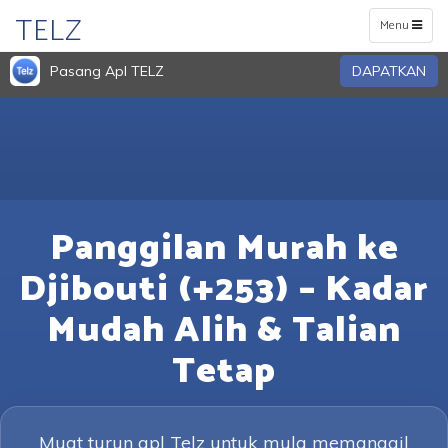
TELZ
Toggle
Menu
navigation
Pasang Apl TELZ
DAPATKAN
Panggilan Murah ke
Djibouti (+253) – Kadar
Mudah Alih & Talian
Tetap
Muat turun apl Telz untuk mula memanggil