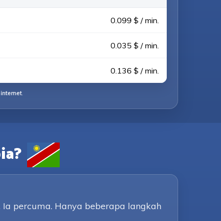
0.099 $ / min.
0.035 $ / min.
0.136 $ / min.
internet
.
ia?
y. Ia percuma. Hanya beberapa langkah