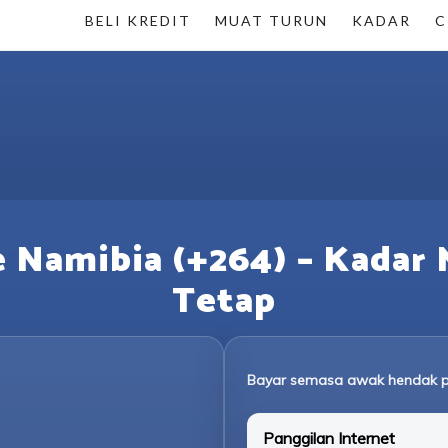
BELI KREDIT
MUAT TURUN
KADAR
C
 Namibia (+264) – Kadar 
Tetap
Bayar semasa awak hendak p
Panggilan Internet